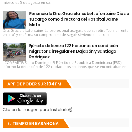
miércoles 5 de agosto en su...
Renuncia la Dra. Graciela Isabel Lafontaine Díaz a
su cargo como directora del Hospital Jaime
Mota
Dra. Graciela Lafontaine La profesional asegura que se retira “con la frente
en alto” y reafirma su compromiso de seguir sirviendo a la com...
Ejército detiene a 122 haitianos en condición
migratoria irregular en Dajabón y Santiago
Rodríguez
COMPARTE: Santo Domingo. El Ejército de República Dominicana (ERD)
informó la detención de 122 ciudadanos haitianos que se encontraban en
...
APP DE PODER SUR 104 FM
Clic en la Imagen para Instalarlo☝
EL TIEMPO EN BARAHONA