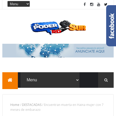
Home
/
DESTACADAS
/
Encuentran muerta en Haina mujer con 7
meses de embarazo