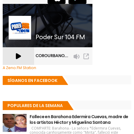
A Zeno.FM Station
SÍGANOS EN FACEBOOK
POPULARES DE LA SEMANA
Fallece en Barahona Edermira Cuevas, madre de
los artistas Héctor y Miguelina Santana
COMPARTE: Barahona.- La señora *Edermira Cuevas,
conocida cariñosamente como "Mirita", falleció este