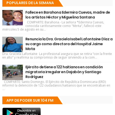
POPULARES DE LA SEMANA
Fallece en Barahona Edermira Cuevas, madre de
los artistas Héctor y Miguelina Santana
COMPARTE: Barahona.- La señora *Edermira Cuevas,
conocida cariñosamente como "Mirita", falleció este
miércoles 5 de agosto en su...
Renuncia la Dra. Graciela Isabel Lafontaine Díaz a
su cargo como directora del Hospital Jaime
Mota
Dra. Graciela Lafontaine La profesional asegura que se retira “con la frente
en alto” y reafirma su compromiso de seguir sirviendo a la com...
Ejército detiene a 122 haitianos en condición
migratoria irregular en Dajabón y Santiago
Rodríguez
COMPARTE: Santo Domingo. El Ejército de República Dominicana (ERD)
informó la detención de 122 ciudadanos haitianos que se encontraban en
...
APP DE PODER SUR 104 FM