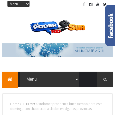
Home
/
EL TIEMPO
/
Indomet pronostica buen tiempo para este
domingo con chubascos aislados en algunas provincias