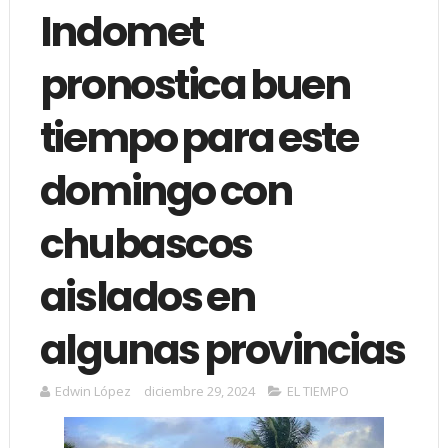
Indomet
pronostica buen
tiempo para este
domingo con
chubascos
aislados en
algunas provincias
Edwin López
diciembre 29, 2024
EL TIEMPO