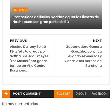
EL TIEMPO
Pronósticos de lluvias podrían aguar las fiestas de
Nochebuena en gran parte de RD
PREVIOUS
NEXT
Alcalde Daireny Beltré
Gobernadora Genara
Féliz felicita al equipo
González continua
Softball de Jaquimeyes
llevando Almuerzos y
"Los Master" por ganar
Cenas a los barrios de
torneo en Villa Central
Barahona
Barahona.
POST
COMMENT
BLOGGER
DISQUS
FACEBOOK
No hay comentarios.