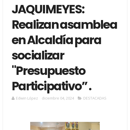
JAQUIMEYES:
Realizan asamblea
en Alcaldía para
socializar
"Presupuesto
Participativo” .
Edwin López
diciembre 04, 2024
DESTACADAS