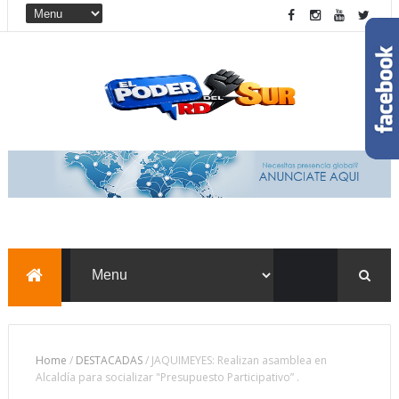
Home
/
DESTACADAS
/
JAQUIMEYES: Realizan asamblea en
Alcaldía para socializar "Presupuesto Participativo” .