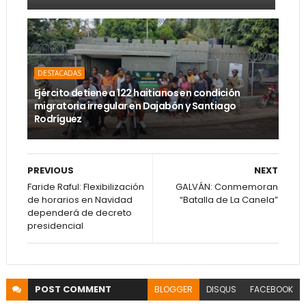
DESTACADAS
Ejército detiene a 122 haitianos en condición
migratoria irregular en Dajabón y Santiago
Rodríguez
PREVIOUS
NEXT
Faride Raful: Flexibilización
GALVÁN: Conmemoran
de horarios en Navidad
“Batalla de La Canela”
dependerá de decreto
presidencial
POST
COMMENT
BLOGGER
DISQUS
FACEBOOK