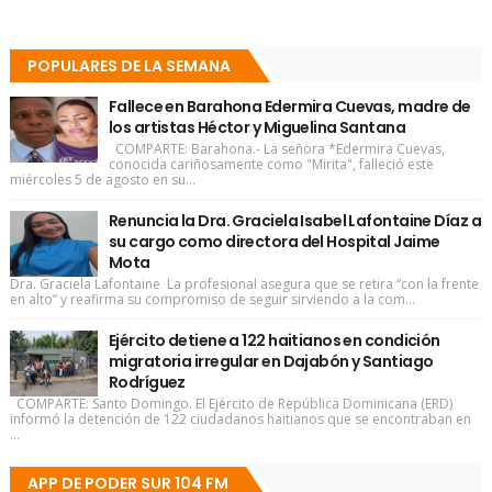
POPULARES DE LA SEMANA
Fallece en Barahona Edermira Cuevas, madre de
los artistas Héctor y Miguelina Santana
COMPARTE: Barahona.- La señora *Edermira Cuevas,
conocida cariñosamente como "Mirita", falleció este
miércoles 5 de agosto en su...
Renuncia la Dra. Graciela Isabel Lafontaine Díaz a
su cargo como directora del Hospital Jaime
Mota
Dra. Graciela Lafontaine La profesional asegura que se retira “con la frente
en alto” y reafirma su compromiso de seguir sirviendo a la com...
Ejército detiene a 122 haitianos en condición
migratoria irregular en Dajabón y Santiago
Rodríguez
COMPARTE: Santo Domingo. El Ejército de República Dominicana (ERD)
informó la detención de 122 ciudadanos haitianos que se encontraban en
...
APP DE PODER SUR 104 FM