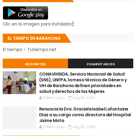
Clic en la Imagen para Instalarlo☝
EL TIEMPO EN BARAHONA
El tiempo - Tutiempo.net
RECIENTES
COMENTARIOS
CONAVIHSIDA, Servicio Nacional de Salud
(SNS), UNFPA, la mesa técnica de Género y
VIH de Barahona definen prioridades en
salud y derechos de las Mujeres
Edwin López
Aug 06, 2026
Renuncia la Dra. Graciela Isabel Lafontaine
Díaz a su cargo como directora del Hospital
Jaime Mota
Edwin López
Aug 06, 2026