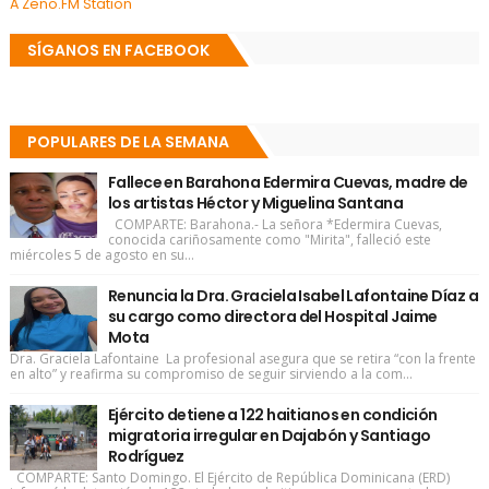
A Zeno.FM Station
SÍGANOS EN FACEBOOK
POPULARES DE LA SEMANA
Fallece en Barahona Edermira Cuevas, madre de
los artistas Héctor y Miguelina Santana
COMPARTE: Barahona.- La señora *Edermira Cuevas,
conocida cariñosamente como "Mirita", falleció este
miércoles 5 de agosto en su...
Renuncia la Dra. Graciela Isabel Lafontaine Díaz a
su cargo como directora del Hospital Jaime
Mota
Dra. Graciela Lafontaine La profesional asegura que se retira “con la frente
en alto” y reafirma su compromiso de seguir sirviendo a la com...
Ejército detiene a 122 haitianos en condición
migratoria irregular en Dajabón y Santiago
Rodríguez
COMPARTE: Santo Domingo. El Ejército de República Dominicana (ERD)