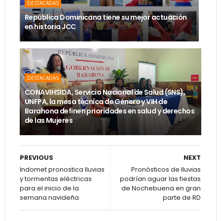
DESTACADAS
República Dominicana tiene su mejor actuación
en historia JCC
DESTACADAS
CONAVIHSIDA, Servicio Nacional de Salud (SNS),
UNFPA, la mesa técnica de Género y VIH de
Barahona definen prioridades en salud y derechos
de las Mujeres
PREVIOUS
NEXT
Indomet pronostica lluvias
Pronósticos de lluvias
y tormentas eléctricas
podrían aguar las fiestas
para el inicio de la
de Nochebuena en gran
semana navideña
parte de RD