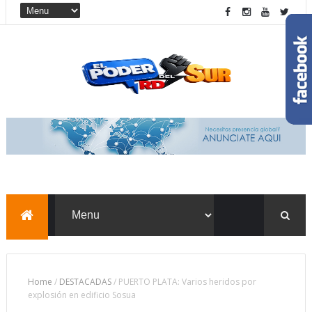
Home
/
DESTACADAS
/
PUERTO PLATA: Varios heridos por
explosión en edificio Sosua