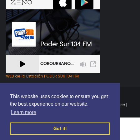
WEB de la Estación PODER SUR 104 FM
This website uses cookies to ensure you get
the best experience on our website.
Copyright © 2025 | EL PODER DEL SUR RD | All Rights Reserved |
Elaborado por
ThemeXpose
Learn more
Got it!