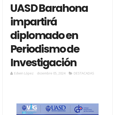
UASD Barahona
impartirá
diplomado en
Periodismo de
Investigación
Edwin López
diciembre 05, 2024
DESTACADAS