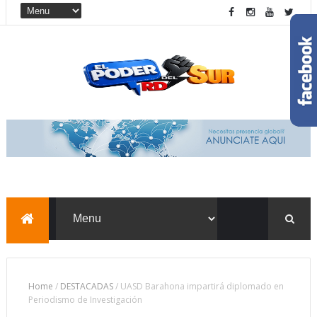
Home
/
DESTACADAS
/
UASD Barahona impartirá diplomado en
Periodismo de Investigación