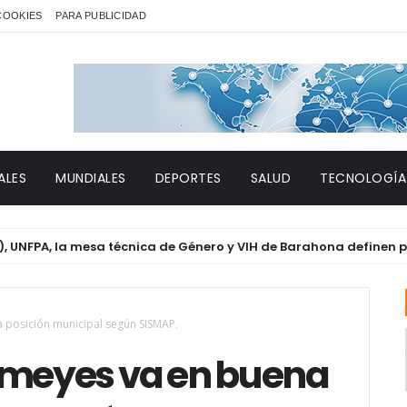
 COOKIES
PARA PUBLICIDAD
ALES
MUNDIALES
DEPORTES
SALUD
TECNOLOGÍA
 la mesa técnica de Género y VIH de Barahona definen prioridad
a posición municipal según SISMAP.
imeyes va en buena