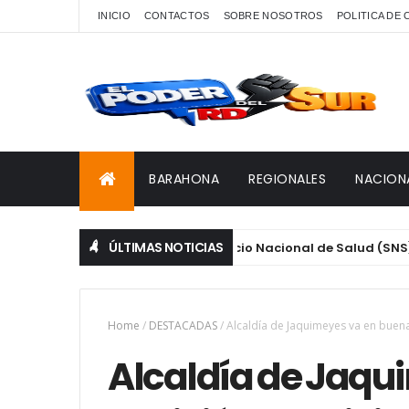
INICIO
CONTACTOS
SOBRE NOSOTROS
POLITICA DE
BARAHONA
REGIONALES
NACION
ÚLTIMAS NOTICIAS
CONAVIHSIDA, Servicio Nacional de Salud (SNS), UNFPA,
STACADAS
Home
/
DESTACADAS
/
Alcaldía de Jaquimeyes va en buen
Alcaldía de Jaqu