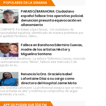
POPULARES DE LA SEMANA
PARAISO/BARAHONA: Ciudadano
español fallece tras operativo policial;
denuncian presunta equivocación en
allanamiento
COMPARTE: Por:Edwin López Novas. - Un ciudadano de
nacionalidad española, identificado de manera preliminar por
el apellido Perdomo, falleci...
Fallece en Barahona Edermira Cuevas,
madre de los artistas Héctor y
Miguelina Santana
COMPARTE: Barahona.- La señora *Edermira Cuevas, conocida
cariñosamente como "Mirita", falleció este miércoles 5 de
agosto en su...
Renuncia la Dra. Graciela Isabel
Lafontaine Díaz a su cargo como
directora del Hospital Jaime Mota
Dra. Graciela Lafontaine La profesional asegura que se retira
“con la frente en alto” y reafirma su compromiso de seguir
sirviendo a la com...
APP DE PODER SUR 104 FM