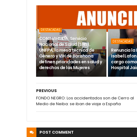
DESTACADAS
CONAVIHSIDA, Servicio
DESTACADAS
Nacional de Salud (SNS),
UNFPA, la mesa técnica de
Renuncia la 
Género y VIH de Barahona
Isabel Lafon
definen prioridades en salud y
cargo como 
derechos de las Mujeres
Hospital Ja
PREVIOUS
FONDO NEGRO: Los accidentados son de Cerro al
Medio de Neiba: se iban de viaje a España
POST
COMMENT