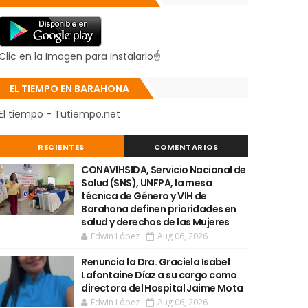
Clic en la Imagen para Instalarlo☝
EL TIEMPO EN BARAHONA
El tiempo - Tutiempo.net
RECIENTES
COMENTARIOS
CONAVIHSIDA, Servicio Nacional de
Salud (SNS), UNFPA, la mesa
técnica de Género y VIH de
Barahona definen prioridades en
salud y derechos de las Mujeres
Edwin López
Aug 06, 2026
Renuncia la Dra. Graciela Isabel
Lafontaine Díaz a su cargo como
directora del Hospital Jaime Mota
Edwin López
Aug 06, 2026