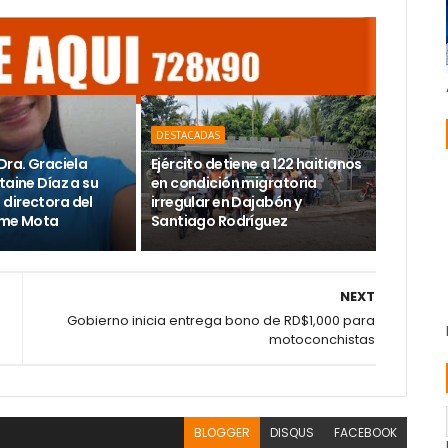
DESTACADAS
Dra. Graciela
Ejército detiene a 122 haitianos
taine Díaz a su
en condición migratoria
directora del
irregular en Dajabón y
ime Mota
Santiago Rodríguez
NEXT
Gobierno inicia entrega bono de RD$1,000 para
motoconchistas
BLOGGER
DISQUS
FACEBOOK