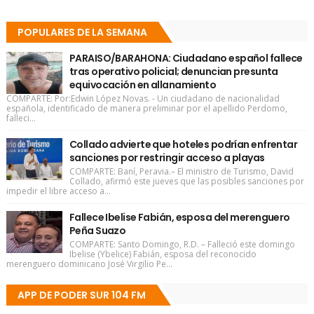
POPULARES DE LA SEMANA
PARAISO/BARAHONA: Ciudadano español fallece
tras operativo policial; denuncian presunta
equivocación en allanamiento
COMPARTE: Por:Edwin López Novas. - Un ciudadano de nacionalidad
española, identificado de manera preliminar por el apellido Perdomo,
falleci...
Collado advierte que hoteles podrían enfrentar
sanciones por restringir acceso a playas
COMPARTE: Baní, Peravia.– El ministro de Turismo, David
Collado, afirmó este jueves que las posibles sanciones por
impedir el libre acceso a...
Fallece Ibelise Fabián, esposa del merenguero
Peña Suazo
COMPARTE: Santo Domingo, R.D. – Falleció este domingo
Ibelise (Ybelice) Fabián, esposa del reconocido
merenguero dominicano José Virgilio Pe...
APP DE PODER SUR 104 FM