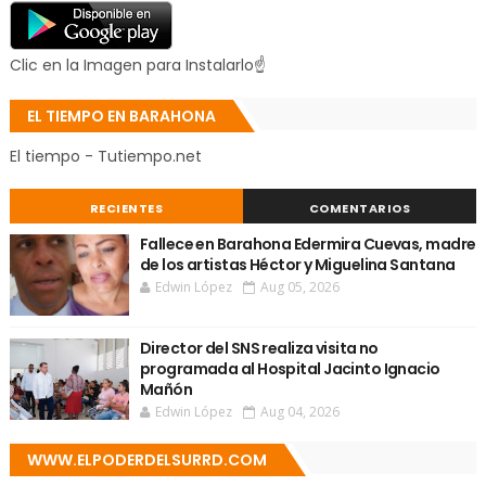
Clic en la Imagen para Instalarlo☝
EL TIEMPO EN BARAHONA
El tiempo - Tutiempo.net
RECIENTES
COMENTARIOS
Fallece en Barahona Edermira Cuevas, madre
de los artistas Héctor y Miguelina Santana
Edwin López
Aug 05, 2026
Director del SNS realiza visita no
programada al Hospital Jacinto Ignacio
Mañón
Edwin López
Aug 04, 2026
WWW.ELPODERDELSURRD.COM