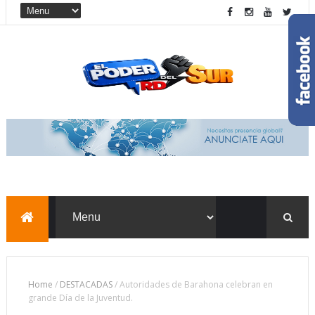
Home
/
DESTACADAS
/
Autoridades de Barahona celebran en
grande Día de la Juventud.