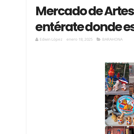
Mercado de Arte
entérate donde e
Edwin López
enero 18, 2025
BARAHONA