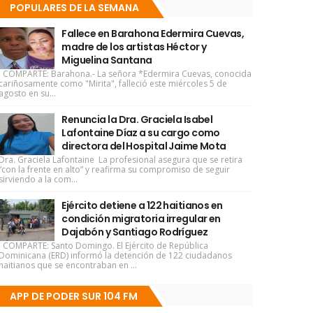
POPULARES DE LA SEMANA
Fallece en Barahona Edermira Cuevas,
madre de los artistas Héctor y
Miguelina Santana
COMPARTE: Barahona.- La señora *Edermira Cuevas, conocida
cariñosamente como "Mirita", falleció este miércoles 5 de
agosto en su...
Renuncia la Dra. Graciela Isabel
Lafontaine Díaz a su cargo como
directora del Hospital Jaime Mota
Dra. Graciela Lafontaine La profesional asegura que se retira
“con la frente en alto” y reafirma su compromiso de seguir
sirviendo a la com...
Ejército detiene a 122 haitianos en
condición migratoria irregular en
Dajabón y Santiago Rodríguez
COMPARTE: Santo Domingo. El Ejército de República
Dominicana (ERD) informó la detención de 122 ciudadanos
haitianos que se encontraban en ...
APP DE PODER SUR 104 FM