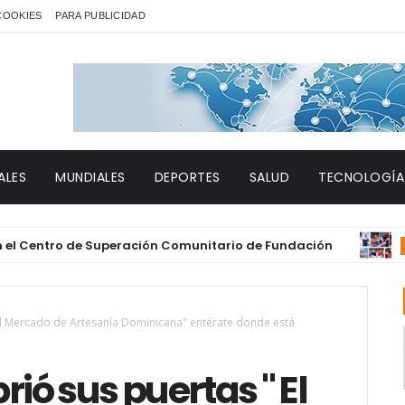
 COOKIES
PARA PUBLICIDAD
ALES
MUNDIALES
DEPORTES
SALUD
TECNOLOGÍA
ntro de Superación Comunitario de Fundación
DESTACAD
l Mercado de Artesanía Dominicana" entérate donde está
ó sus puertas " El