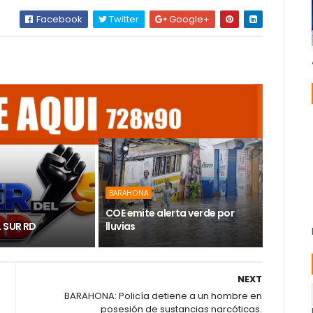
Facebook
Twitter
Google+
BARAHONA
COE emite alerta verde por
L SUR RD
lluvias
NEXT
BARAHONA: Policía detiene a un hombre en
posesión de sustancias narcóticas.