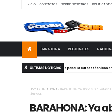
INICIO
CONTACTOS
SOBRE NOSOTROS
POLITICA DE
BARAHONA
REGIONALES
NACION
ÚLTIMAS NOTICIAS
Supérate abre inscripciones para 10 cursos técnicos en el Ce
Home
/
BARAHONA
/
BARAHONA: Ya abrió sus puertas " E
ubicada.
BARAHONA: Ya abri