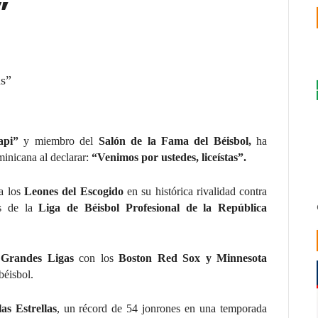
”
api”
y miembro del
Salón de la Fama del Béisbol,
ha
minicana al declarar:
“Venimos por ustedes, liceístas”.
 a los
Leones del Escogido
en su histórica rivalidad contra
os de la
Liga de Béisbol Profesional de la República
s
Grandes Ligas
con los
Boston Red Sox y Minnesota
béisbol.
as Estrellas
, un récord de 54 jonrones en una temporada