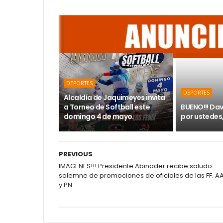
DEPORTES
DEPORTES
Alcaldía de Jaquimeyes invita
a Torneo de Softball este
BUENO!!! Dav
domingo 4 de mayo.
por ustedes,
PREVIOUS
IMAGENES!!! Presidente Abinader recibe saludo
solemne de promociones de oficiales de las FF. AA
y PN