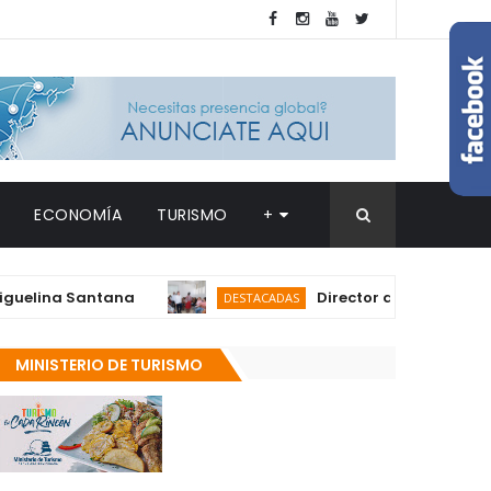
ECONOMÍA
TURISMO
+
na Santana
Director del SNS realiza visi
DESTACADAS
MINISTERIO DE TURISMO