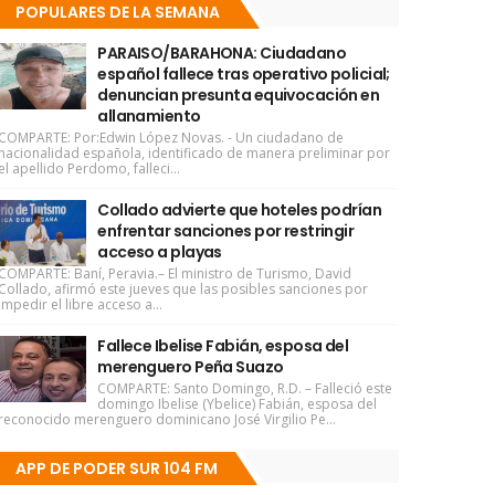
POPULARES DE LA SEMANA
PARAISO/BARAHONA: Ciudadano
español fallece tras operativo policial;
denuncian presunta equivocación en
allanamiento
COMPARTE: Por:Edwin López Novas. - Un ciudadano de
nacionalidad española, identificado de manera preliminar por
el apellido Perdomo, falleci...
Collado advierte que hoteles podrían
enfrentar sanciones por restringir
acceso a playas
COMPARTE: Baní, Peravia.– El ministro de Turismo, David
Collado, afirmó este jueves que las posibles sanciones por
impedir el libre acceso a...
Fallece Ibelise Fabián, esposa del
merenguero Peña Suazo
COMPARTE: Santo Domingo, R.D. – Falleció este
domingo Ibelise (Ybelice) Fabián, esposa del
reconocido merenguero dominicano José Virgilio Pe...
APP DE PODER SUR 104 FM