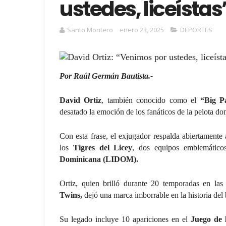
ustedes, liceístas
Santo Montero
enero 23, 2025
DEPORTES
Por Raúl Germán Bautista.-
David Ortiz
, también conocido como el
“Big P
desatado la emoción de los fanáticos de la pelota do
Con esta frase, el exjugador respalda abiertamente
los
Tigres del Licey
, dos equipos emblemátic
Dominicana (LIDOM).
Ortiz, quien brilló durante 20 temporadas en la
Twins,
dejó una marca imborrable en la historia del 
Su legado incluye 10 apariciones en el
Juego de l