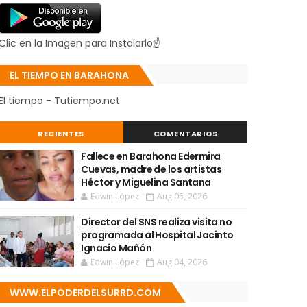
Clic en la Imagen para Instalarlo☝
EL TIEMPO EN BARAHONA
El tiempo - Tutiempo.net
RECIENTES
COMENTARIOS
Fallece en Barahona Edermira
Cuevas, madre de los artistas
Héctor y Miguelina Santana
Edwin López
Aug 05, 2026
Director del SNS realiza visita no
programada al Hospital Jacinto
Ignacio Mañón
Edwin López
Aug 04, 2026
WWW.ELPODERDELSURRD.COM