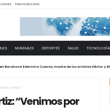
 COOKIES
PARA PUBLICIDAD
ALES
MUNDIALES
DEPORTES
SALUD
TECNOLOGÍA
ahona Edermira Cuevas, madre de los artistas Héctor y Migueli
edes, liceístas”
tiz: “Venimos por