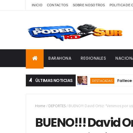
INICIO
CONTACTOS
SOBRE NOSOTROS
POLITICA DE
BARAHONA
REGIONALES
NACION
ÚLTIMAS NOTICIAS
Fallece en Bar
DESTACADAS
Home
/
DEPORTES
/
BUENO!!! David Ortiz: “Venimos por ust
BUENO!!! David Or