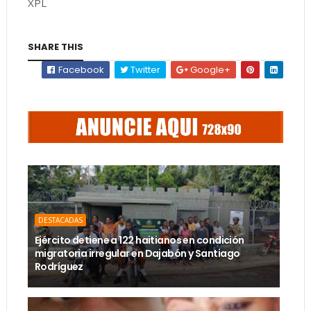
XPL
SHARE THIS
Facebook
Twitter
Google+
DESTACADAS
Ejército detiene a 122 haitianos en condición
migratoria irregular en Dajabón y Santiago
Rodríguez