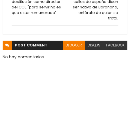
destitución como director
calles de españa dicen
del COE "para servir no es
ser nativo de Barahona,
que estar remunerado"
entérate de quien se
trata.
POST
COMMENT
BLOGGER
DISQUS
FACEBOOK
No hay comentarios.