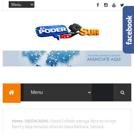
Home
/
DESTACADAS
/
David Collado entrega obra en Arroyo
Barril y deja iniciadas otras en Santa Bárbara, Samaná.