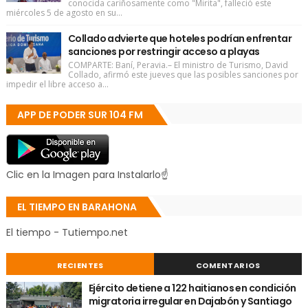
conocida cariñosamente como "Mirita", falleció este
miércoles 5 de agosto en su...
Collado advierte que hoteles podrían enfrentar
sanciones por restringir acceso a playas
COMPARTE: Baní, Peravia.– El ministro de Turismo, David
Collado, afirmó este jueves que las posibles sanciones por
impedir el libre acceso a...
APP DE PODER SUR 104 FM
Clic en la Imagen para Instalarlo☝
EL TIEMPO EN BARAHONA
El tiempo - Tutiempo.net
RECIENTES
COMENTARIOS
Ejército detiene a 122 haitianos en condición
migratoria irregular en Dajabón y Santiago