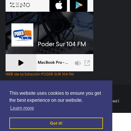
WEB de la Estación PODER SUR 104 FM
This website uses cookies to ensure you get
the best experience on our website.
Copyright © 2025 | EL PODER DEL SUR RD | All Rights Reserved |
Elaborado por
ThemeXpose
Learn more
Got it!