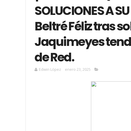
SOLUCIONES A SU
Beltré Féliz tras so
Jaquimeyes tend
de Red.
Edwin López
enero 23, 2025