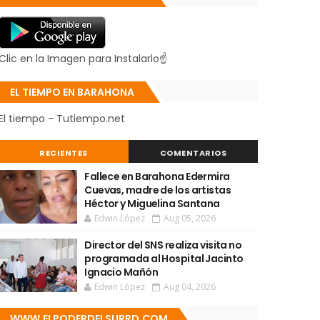
Clic en la Imagen para Instalarlo☝
EL TIEMPO EN BARAHONA
El tiempo - Tutiempo.net
RECIENTES
COMENTARIOS
Fallece en Barahona Edermira
Cuevas, madre de los artistas
Héctor y Miguelina Santana
Edwin López
Aug 05, 2026
Director del SNS realiza visita no
programada al Hospital Jacinto
Ignacio Mañón
Edwin López
Aug 04, 2026
WWW.ELPODERDELSURRD.COM