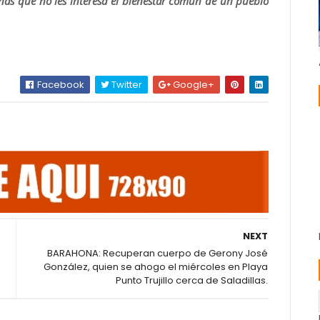
nas que no les interesa el bienestar común de un pueblo
Facebook
Twitter
Google+
NEXT
a
BARAHONA: Recuperan cuerpo de Gerony José
González, quien se ahogo el miércoles en Playa
Punto Trujillo cerca de Saladillas.