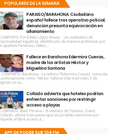
POPULARES DE LA SEMANA
PARAISO/BARAHONA: Ciudadano
español fallece tras operativo policial;
denuncian presunta equivocación en
allanamiento
COMPARTE: Por:Edwin López Novas. - Un ciudadano de
nacionalidad española, identificado de manera preliminar por
el apellido Perdomo, falleci...
Fallece en Barahona Edermira Cuevas,
madre de los artistas Héctor y
Miguelina Santana
COMPARTE: Barahona.- La señora *Edermira Cuevas, conocida
cariñosamente como "Mirita", falleció este miércoles 5 de
agosto en su...
Collado advierte que hoteles podrían
enfrentar sanciones por restringir
acceso a playas
COMPARTE: Baní, Peravia.– El ministro de Turismo, David
Collado, afirmó este jueves que las posibles sanciones por
impedir el libre acceso a...
APP DE PODER SUR 104 FM