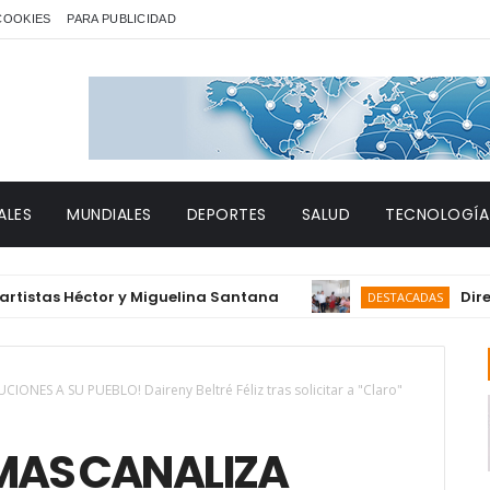
 COOKIES
PARA PUBLICIDAD
ALES
MUNDIALES
DEPORTES
SALUD
TECNOLOGÍA
s Héctor y Miguelina Santana
Director d
DESTACADAS
ONES A SU PUEBLO! Daireny Beltré Féliz tras solicitar a "Claro"
 MAS CANALIZA