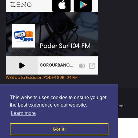
WEB de la Estación PODER SUR 104 FM
This website uses cookies to ensure you get
the best experience on our website.
Copyright © 2025 | EL PODER DEL SUR RD | All Rights Reserved |
Elaborado por
ThemeXpose
Learn more
Got it!