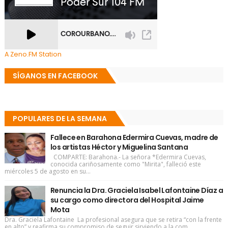
A Zeno.FM Station
SÍGANOS EN FACEBOOK
POPULARES DE LA SEMANA
Fallece en Barahona Edermira Cuevas, madre de
los artistas Héctor y Miguelina Santana
COMPARTE: Barahona.- La señora *Edermira Cuevas,
conocida cariñosamente como "Mirita", falleció este
miércoles 5 de agosto en su...
Renuncia la Dra. Graciela Isabel Lafontaine Díaz a
su cargo como directora del Hospital Jaime
Mota
Dra. Graciela Lafontaine La profesional asegura que se retira “con la frente
en alto” y reafirma su compromiso de seguir sirviendo a la com...