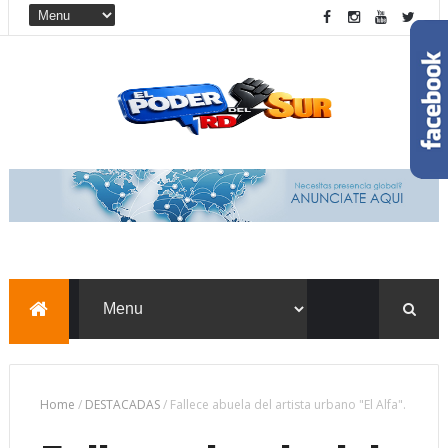
Home
/
DESTACADAS
/
Fallece abuela del artista urbano "El Alfa".