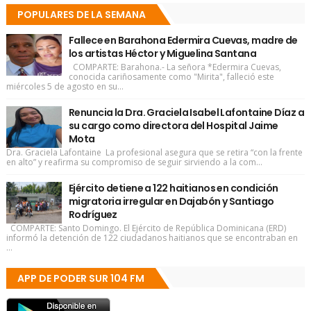
POPULARES DE LA SEMANA
Fallece en Barahona Edermira Cuevas, madre de
los artistas Héctor y Miguelina Santana
COMPARTE: Barahona.- La señora *Edermira Cuevas,
conocida cariñosamente como "Mirita", falleció este
miércoles 5 de agosto en su...
Renuncia la Dra. Graciela Isabel Lafontaine Díaz a
su cargo como directora del Hospital Jaime
Mota
Dra. Graciela Lafontaine La profesional asegura que se retira “con la frente
en alto” y reafirma su compromiso de seguir sirviendo a la com...
Ejército detiene a 122 haitianos en condición
migratoria irregular en Dajabón y Santiago
Rodríguez
COMPARTE: Santo Domingo. El Ejército de República Dominicana (ERD)
informó la detención de 122 ciudadanos haitianos que se encontraban en
...
APP DE PODER SUR 104 FM