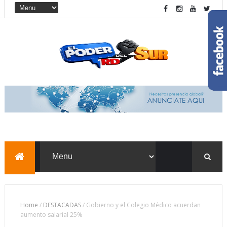
Home
/
DESTACADAS
/
Gobierno y el Colegio Médico acuerdan
aumento salarial 25%