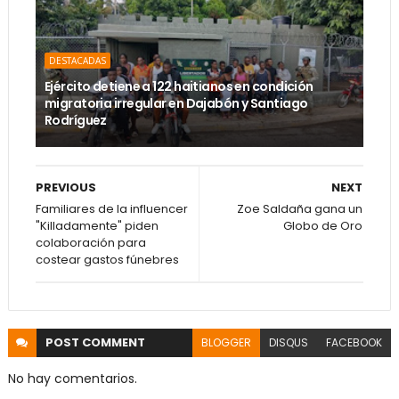
DESTACADAS
Ejército detiene a 122 haitianos en condición
migratoria irregular en Dajabón y Santiago
Rodríguez
PREVIOUS
NEXT
Familiares de la influencer
Zoe Saldaña gana un
"Killadamente" piden
Globo de Oro
colaboración para
costear gastos fúnebres
POST
COMMENT
BLOGGER
DISQUS
FACEBOOK
No hay comentarios.