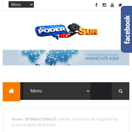
Home
/
INTERNACIONALES
/
JAPON: Terremoto de magnitud 6,8
provoca alerta de tsunami