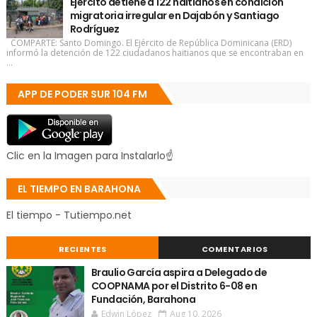
Ejército detiene a 122 haitianos en condición
migratoria irregular en Dajabón y Santiago
Rodríguez
COMPARTE: Santo Domingo. El Ejército de República Dominicana (ERD)
informó la detención de 122 ciudadanos haitianos que se encontraban en
...
APP DE PODER SUR 104 FM
Clic en la Imagen para Instalarlo☝
EL TIEMPO EN BARAHONA
El tiempo - Tutiempo.net
RECIENTES
COMENTARIOS
Braulio García aspira a Delegado de
COOPNAMA por el Distrito 6-08 en
Fundación, Barahona
Edwin López
Aug 10, 2026