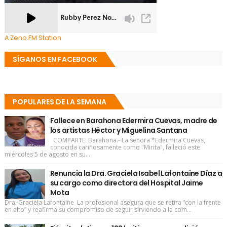
A Zeno.FM Station
SÍGANOS EN FACEBOOK
POPULARES DE LA SEMANA
Fallece en Barahona Edermira Cuevas, madre de
los artistas Héctor y Miguelina Santana
COMPARTE: Barahona.- La señora *Edermira Cuevas,
conocida cariñosamente como "Mirita", falleció este
miércoles 5 de agosto en su...
Renuncia la Dra. Graciela Isabel Lafontaine Díaz a
su cargo como directora del Hospital Jaime
Mota
Dra. Graciela Lafontaine La profesional asegura que se retira “con la frente
en alto” y reafirma su compromiso de seguir sirviendo a la com...