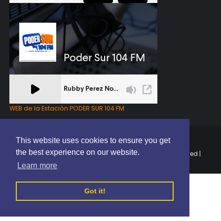
WEB de la Estación PODER SUR 104 FM
This website uses cookies to ensure you get
the best experience on our website.
Copyright © 2025 | EL PODER DEL SUR RD | All Rights Reserved |
Elaborado por
ThemeXpose
Learn more
Got it!