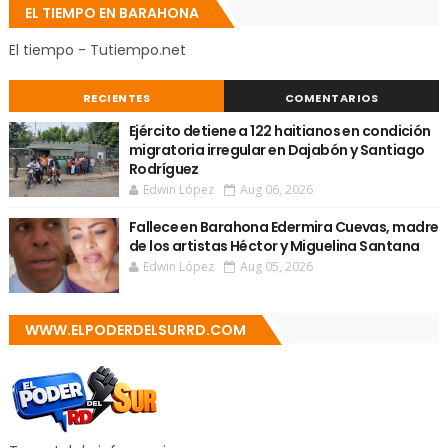
EL TIEMPO EN BARAHONA
El tiempo - Tutiempo.net
RECIENTES
COMENTARIOS
Ejército detiene a 122 haitianos en condición
migratoria irregular en Dajabón y Santiago
Rodríguez
Edwin López
Aug 06, 2026
Fallece en Barahona Edermira Cuevas, madre
de los artistas Héctor y Miguelina Santana
Edwin López
Aug 05, 2026
WWW.ELPODERDELSURRD.COM