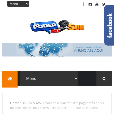
Home
/
DESTACADAS
/
Ordenan a “Mantequilla” pagar más de 50
millones de pesos a inversionistas afectados por su esquema.