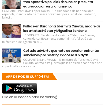
tras operativo policial; denuncian presunta
equivocación en allanamiento
COMPARTE: Por:Edwin López Novas. - Un ciudadano de nacionalidad
española, identificado de manera preliminar por el apellido Perdomo,
falleci...
Fallece en Barahona Edermira Cuevas, madre de
los artistas Héctor y Miguelina Santana
COMPARTE: Barahona.- La señora *Edermira Cuevas,
conocida cariñosamente como "Mirita", falleció este
miércoles 5 de agosto en su...
Collado advierte que hoteles podrían enfrentar
sanciones por restringir acceso a playas
COMPARTE: Baní, Peravia.– El ministro de Turismo, David
Collado, afirmó este jueves que las posibles sanciones por
impedir el libre acceso a...
APP DE PODER SUR 104 FM
Clic en la Imagen para Instalarlo☝