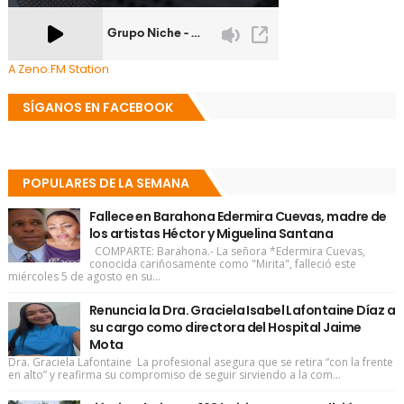
A Zeno.FM Station
SÍGANOS EN FACEBOOK
POPULARES DE LA SEMANA
Fallece en Barahona Edermira Cuevas, madre de
los artistas Héctor y Miguelina Santana
COMPARTE: Barahona.- La señora *Edermira Cuevas,
conocida cariñosamente como "Mirita", falleció este
miércoles 5 de agosto en su...
Renuncia la Dra. Graciela Isabel Lafontaine Díaz a
su cargo como directora del Hospital Jaime
Mota
Dra. Graciela Lafontaine La profesional asegura que se retira “con la frente
en alto” y reafirma su compromiso de seguir sirviendo a la com...