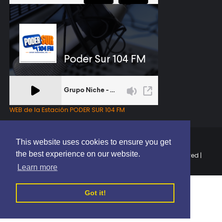
WEB de la Estación PODER SUR 104 FM
This website uses cookies to ensure you get
the best experience on our website.
Copyright © 2025 | EL PODER DEL SUR RD | All Rights Reserved |
Elaborado por
ThemeXpose
Learn more
Got it!