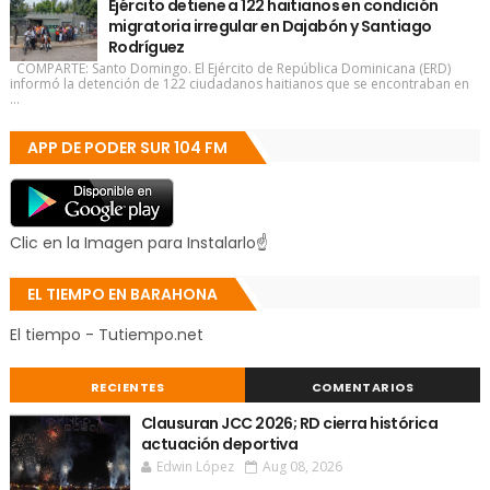
Ejército detiene a 122 haitianos en condición
migratoria irregular en Dajabón y Santiago
Rodríguez
COMPARTE: Santo Domingo. El Ejército de República Dominicana (ERD)
informó la detención de 122 ciudadanos haitianos que se encontraban en
...
APP DE PODER SUR 104 FM
Clic en la Imagen para Instalarlo☝
EL TIEMPO EN BARAHONA
El tiempo - Tutiempo.net
RECIENTES
COMENTARIOS
Clausuran JCC 2026; RD cierra histórica
actuación deportiva
Edwin López
Aug 08, 2026