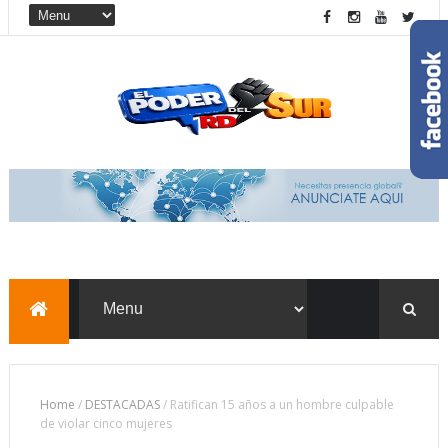
Home
/
DESTACADAS
/
Ratifican 15 años a un hombre culpable
de violar cinco mujeres