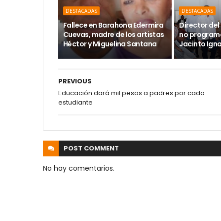
DESTACADAS
DESTACADAS
Fallece en Barahona Edermira
Director del 
Cuevas, madre de los artistas
no programa
Héctor y Miguelina Santana
Jacinto Ign
PREVIOUS
Educación dará mil pesos a padres por cada
estudiante
POST
COMMENT
No hay comentarios.