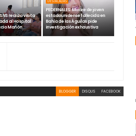
DESTACADAS
PEDERNALES: Madre de joven
SNS realiza visita
estadounidense fallecida en
da al Hospital
Bahía de las Águilas pide
acio Mañón
investigación exhaustiva
BLOGGER
DISQUS
FACEBOOK