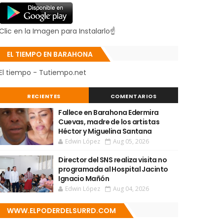
Clic en la Imagen para Instalarlo☝
EL TIEMPO EN BARAHONA
El tiempo - Tutiempo.net
RECIENTES
COMENTARIOS
Fallece en Barahona Edermira
Cuevas, madre de los artistas
Héctor y Miguelina Santana
Edwin López
Aug 05, 2026
Director del SNS realiza visita no
programada al Hospital Jacinto
Ignacio Mañón
Edwin López
Aug 04, 2026
WWW.ELPODERDELSURRD.COM