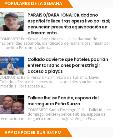
POPULARES DE LA SEMANA
PARAISO/BARAHONA: Ciudadano
español fallece tras operativo policial;
denuncian presunta equivocación en
allanamiento
COMPARTE: Por:Edwin López Novas. - Un ciudadano de
nacionalidad española, identificado de manera preliminar por
el apellido Perdomo, falleci...
Collado advierte que hoteles podrían
enfrentar sanciones por restringir
acceso a playas
COMPARTE: Baní, Peravia.– El ministro de Turismo, David
Collado, afirmó este jueves que las posibles sanciones por
impedir el libre acceso a...
Fallece Ibelise Fabián, esposa del
merenguero Peña Suazo
COMPARTE: Santo Domingo, R.D. – Falleció este
domingo Ibelise (Ybelice) Fabián, esposa del
reconocido merenguero dominicano José Virgilio Pe...
APP DE PODER SUR 104 FM