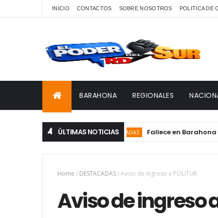
INICIO
CONTACTOS
SOBRE NOSOTROS
POLITICA DE
BARAHONA
REGIONALES
NACION
ÚLTIMAS NOTICIAS
Fallece en Barahona Edermir
DESTACADAS
Home
/
DESTACADAS
/
Aviso de ingreso a POLITUR
Aviso de ingreso 