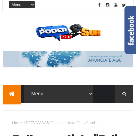
Home
/
DESTACADAS
/
Fallece artista "Felix Cumbe"