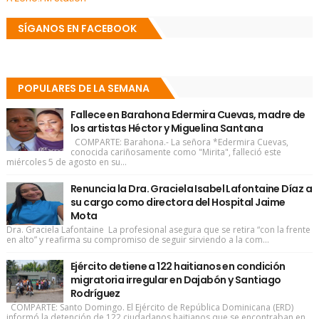
SÍGANOS EN FACEBOOK
POPULARES DE LA SEMANA
Fallece en Barahona Edermira Cuevas, madre de
los artistas Héctor y Miguelina Santana
COMPARTE: Barahona.- La señora *Edermira Cuevas,
conocida cariñosamente como "Mirita", falleció este
miércoles 5 de agosto en su...
Renuncia la Dra. Graciela Isabel Lafontaine Díaz a
su cargo como directora del Hospital Jaime
Mota
Dra. Graciela Lafontaine La profesional asegura que se retira “con la frente
en alto” y reafirma su compromiso de seguir sirviendo a la com...
Ejército detiene a 122 haitianos en condición
migratoria irregular en Dajabón y Santiago
Rodríguez
COMPARTE: Santo Domingo. El Ejército de República Dominicana (ERD)
informó la detención de 122 ciudadanos haitianos que se encontraban en