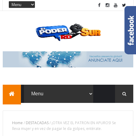
Home
/
DESTACADAS
/
¡OTRA VEZ EL PATRON EN APUROS! Se
lleva mujer y en vez de pagar le da golpes, entérate.