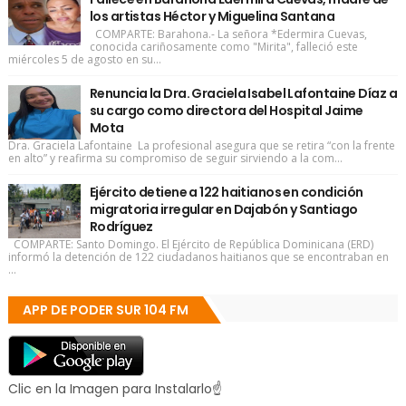
los artistas Héctor y Miguelina Santana
COMPARTE: Barahona.- La señora *Edermira Cuevas,
conocida cariñosamente como "Mirita", falleció este
miércoles 5 de agosto en su...
Renuncia la Dra. Graciela Isabel Lafontaine Díaz a
su cargo como directora del Hospital Jaime
Mota
Dra. Graciela Lafontaine La profesional asegura que se retira “con la frente
en alto” y reafirma su compromiso de seguir sirviendo a la com...
Ejército detiene a 122 haitianos en condición
migratoria irregular en Dajabón y Santiago
Rodríguez
COMPARTE: Santo Domingo. El Ejército de República Dominicana (ERD)
informó la detención de 122 ciudadanos haitianos que se encontraban en
...
APP DE PODER SUR 104 FM
Clic en la Imagen para Instalarlo☝