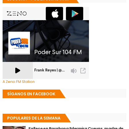
A Zeno.FM Station
SÍGANOS EN FACEBOOK
POPULARES DE LA SEMANA
Fallece en Barahona Edermira Cuevas, madre de