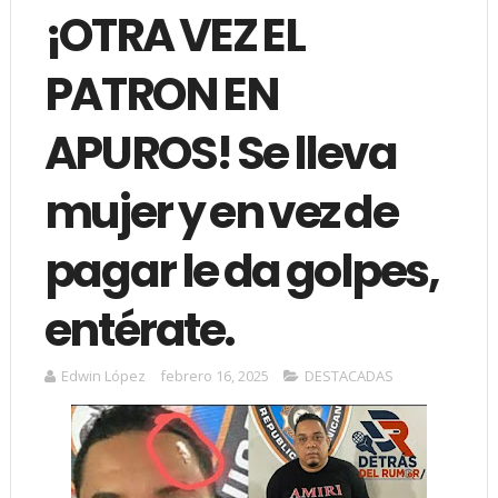
¡OTRA VEZ EL
PATRON EN
APUROS! Se lleva
mujer y en vez de
pagar le da golpes,
entérate.
Edwin López
febrero 16, 2025
DESTACADAS