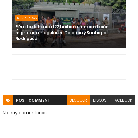
DESTACADAS
Ejército detiene a 122 haitianos en condición
migratoria irregular en Dajabón y Santiago
Rodríguez
POST
COMMENT
BLOGGER
DISQUS
FACEBOOK
No hay comentarios.