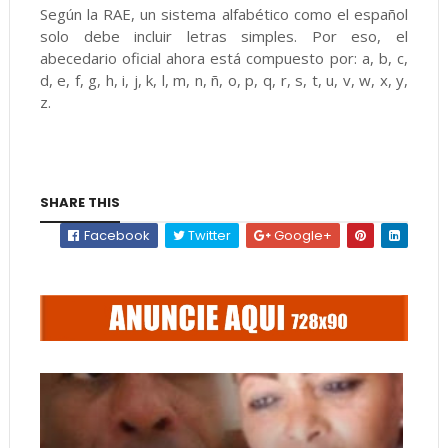
Según la RAE, un sistema alfabético como el español
solo debe incluir letras simples. Por eso, el
abecedario oficial ahora está compuesto por: a, b, c,
d, e, f, g, h, i, j, k, l, m, n, ñ, o, p, q, r, s, t, u, v, w, x, y,
z.
SHARE THIS
Facebook
Twitter
Google+