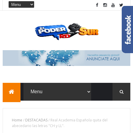
Home
/
DESTACADAS
/
Real Academia Española quita del
abecedario las letras "CH y LL".