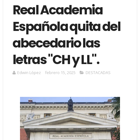
Real Academia
Española quita del
abecedario las
letras "CH y LL".
Edwin López
febrero 15, 2025
DESTACADAS