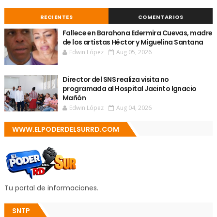
RECIENTES
COMENTARIOS
Fallece en Barahona Edermira Cuevas, madre
de los artistas Héctor y Miguelina Santana
Edwin López
Aug 05, 2026
Director del SNS realiza visita no
programada al Hospital Jacinto Ignacio
Mañón
Edwin López
Aug 04, 2026
WWW.ELPODERDELSURRD.COM
Tu portal de informaciones.
SNTP