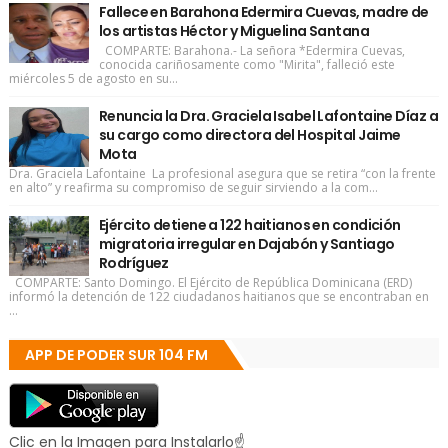
Fallece en Barahona Edermira Cuevas, madre de
los artistas Héctor y Miguelina Santana
COMPARTE: Barahona.- La señora *Edermira Cuevas,
conocida cariñosamente como "Mirita", falleció este
miércoles 5 de agosto en su...
Renuncia la Dra. Graciela Isabel Lafontaine Díaz a
su cargo como directora del Hospital Jaime
Mota
Dra. Graciela Lafontaine La profesional asegura que se retira “con la frente
en alto” y reafirma su compromiso de seguir sirviendo a la com...
Ejército detiene a 122 haitianos en condición
migratoria irregular en Dajabón y Santiago
Rodríguez
COMPARTE: Santo Domingo. El Ejército de República Dominicana (ERD)
informó la detención de 122 ciudadanos haitianos que se encontraban en
...
APP DE PODER SUR 104 FM
Clic en la Imagen para Instalarlo☝