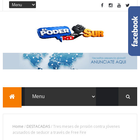
Home
/
DESTACADAS
/
Tres meses de prisión contra jóvenes
acusados de seducir a través de Free Fire