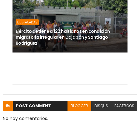
DESTACADAS
Ejército detiene a 122 haitianos en condición
migratoria irregular en Dajabón y Santiago
Rodríguez
POST
COMMENT
BLOGGER
DISQUS
FACEBOOK
No hay comentarios.