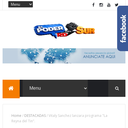
Home
/
DESTACADAS
/
Vitaly Sanchez lanzara programa "La
Reyna del Tin".