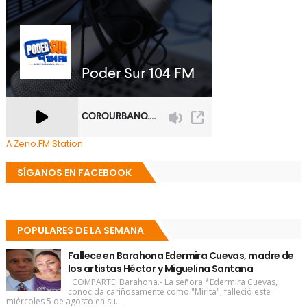
A Zeno.FM Station
SÍGANOS EN FACEBOOK
POPULARES DE LA SEMANA
Fallece en Barahona Edermira Cuevas, madre de
los artistas Héctor y Miguelina Santana
COMPARTE: Barahona.- La señora *Edermira Cuevas,
conocida cariñosamente como "Mirita", falleció este
miércoles 5 de agosto en su...