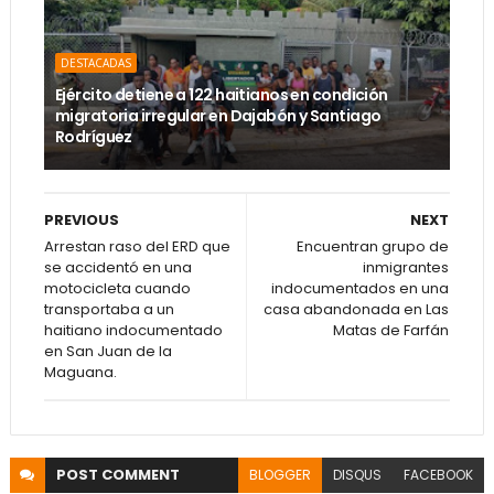
DESTACADAS
Ejército detiene a 122 haitianos en condición
migratoria irregular en Dajabón y Santiago
Rodríguez
PREVIOUS
NEXT
Arrestan raso del ERD que
Encuentran grupo de
se accidentó en una
inmigrantes
motocicleta cuando
indocumentados en una
transportaba a un
casa abandonada en Las
haitiano indocumentado
Matas de Farfán
en San Juan de la
Maguana.
POST
COMMENT
BLOGGER
DISQUS
FACEBOOK