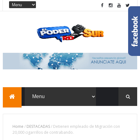
Home
/
DESTACADAS
/
Detienen empleado de Migración con
20,000 cigarrillos de contrabando.