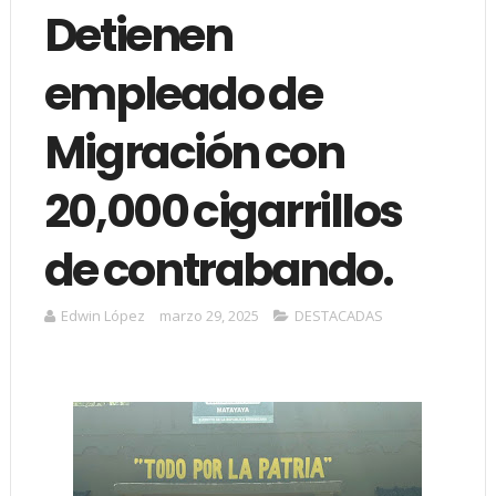
Detienen
empleado de
Migración con
20,000 cigarrillos
de contrabando.
Edwin López
marzo 29, 2025
DESTACADAS