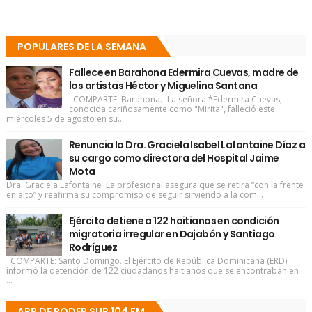
POPULARES DE LA SEMANA
Fallece en Barahona Edermira Cuevas, madre de
los artistas Héctor y Miguelina Santana
COMPARTE: Barahona.- La señora *Edermira Cuevas,
conocida cariñosamente como "Mirita", falleció este
miércoles 5 de agosto en su...
Renuncia la Dra. Graciela Isabel Lafontaine Díaz a
su cargo como directora del Hospital Jaime
Mota
Dra. Graciela Lafontaine La profesional asegura que se retira “con la frente
en alto” y reafirma su compromiso de seguir sirviendo a la com...
Ejército detiene a 122 haitianos en condición
migratoria irregular en Dajabón y Santiago
Rodríguez
COMPARTE: Santo Domingo. El Ejército de República Dominicana (ERD)
informó la detención de 122 ciudadanos haitianos que se encontraban en
...
APP DE PODER SUR 104 FM