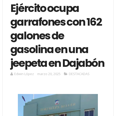
Ejército ocupa
garrafones con 162
galones de
gasolina en una
jeepeta en Dajabón
Edwin López
marzo 20, 2025
DESTACADAS