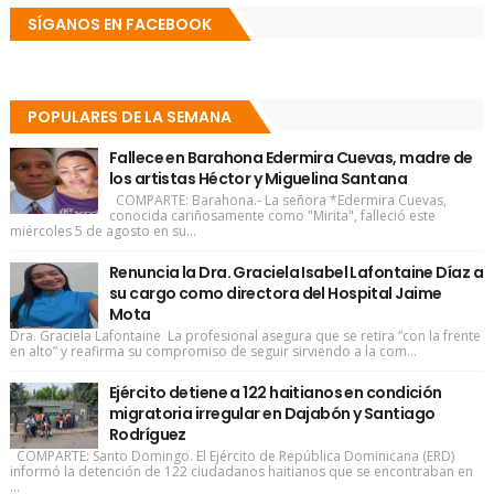
SÍGANOS EN FACEBOOK
POPULARES DE LA SEMANA
Fallece en Barahona Edermira Cuevas, madre de
los artistas Héctor y Miguelina Santana
COMPARTE: Barahona.- La señora *Edermira Cuevas,
conocida cariñosamente como "Mirita", falleció este
miércoles 5 de agosto en su...
Renuncia la Dra. Graciela Isabel Lafontaine Díaz a
su cargo como directora del Hospital Jaime
Mota
Dra. Graciela Lafontaine La profesional asegura que se retira “con la frente
en alto” y reafirma su compromiso de seguir sirviendo a la com...
Ejército detiene a 122 haitianos en condición
migratoria irregular en Dajabón y Santiago
Rodríguez
COMPARTE: Santo Domingo. El Ejército de República Dominicana (ERD)
informó la detención de 122 ciudadanos haitianos que se encontraban en
...