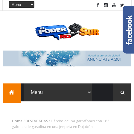
Home
/
DESTACADAS
/
Ejército ocupa garrafones con 162
galones de gasolina en una jeepeta en Dajabón