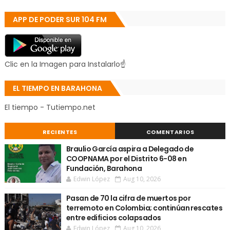
APP DE PODER SUR 104 FM
Clic en la Imagen para Instalarlo☝
EL TIEMPO EN BARAHONA
El tiempo - Tutiempo.net
RECIENTES
COMENTARIOS
Braulio García aspira a Delegado de
COOPNAMA por el Distrito 6-08 en
Fundación, Barahona
Edwin López
Aug 10, 2026
Pasan de 70 la cifra de muertos por
terremoto en Colombia; continúan rescates
entre edificios colapsados
Edwin López
Aug 10, 2026