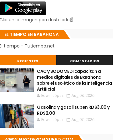
Clic en la Imagen para Instalarlo☝
EL TIEMPO EN BARAHONA
El tiempo - Tutiempo.net
RECIENTES
COMENTARIOS
CAC y SODOMEDI capacitan a
medios digitales de Barahona
sobre el uso ético de la Inteligencia
Artificial
Edwin López
Aug 08, 2026
Gasolina y gasoil suben RD$3.00 y
RD$2.00
Edwin López
Aug 07, 2026
WWW.ELPODERDELSURRD.COM