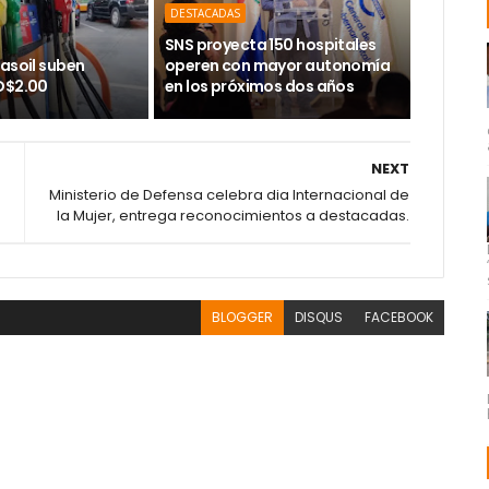
DESTACADAS
SNS proyecta 150 hospitales
asoil suben
operen con mayor autonomía
D$2.00
en los próximos dos años
NEXT
Ministerio de Defensa celebra dia Internacional de
la Mujer, entrega reconocimientos a destacadas.
BLOGGER
DISQUS
FACEBOOK