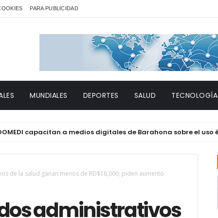
 COOKIES
PARA PUBLICIDAD
ALES
MUNDIALES
DEPORTES
SALUD
TECNOLOGÍA
pacitan a medios digitales de Barahona sobre el uso ético de la 
ivos de la salud ganan menos de RD$18,000; piden aumento
ados administrativos