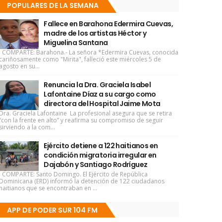
POPULARES DE LA SEMANA
Fallece en Barahona Edermira Cuevas,
madre de los artistas Héctor y
Miguelina Santana
COMPARTE: Barahona.- La señora *Edermira Cuevas, conocida
cariñosamente como "Mirita", falleció este miércoles 5 de
agosto en su...
Renuncia la Dra. Graciela Isabel
Lafontaine Díaz a su cargo como
directora del Hospital Jaime Mota
Dra. Graciela Lafontaine La profesional asegura que se retira
“con la frente en alto” y reafirma su compromiso de seguir
sirviendo a la com...
Ejército detiene a 122 haitianos en
condición migratoria irregular en
Dajabón y Santiago Rodríguez
COMPARTE: Santo Domingo. El Ejército de República
Dominicana (ERD) informó la detención de 122 ciudadanos
haitianos que se encontraban en ...
APP DE PODER SUR 104 FM