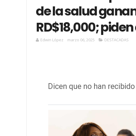
de la salud gana
RD$18,000; piden
Edwin López
marzo 06, 2025
DESTACADAS
Dicen que no han recibid