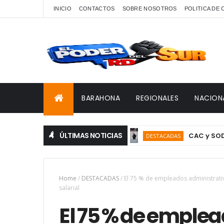
INICIO
CONTACTOS
SOBRE NOSOTROS
POLITICA DE
BARAHONA
REGIONALES
NACION
ÚLTIMAS NOTICIAS
CAC y SODOMEDI ca
DESTACADAS
Home
/
DESTACADAS
/
El 75 % de empleados administrat
salarial
El 75 % de emple