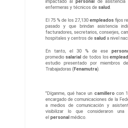
impactado al
personal
de asistencia 
enfermeras y técnicos de
salud
.
El 75 % de los 27,130
empleados
fijos 
pasado y que brindan asistencia ind
facturadores, secretarios, conserjes, ca
hospitales y centros de
salud
a nivel na
En tanto, el 30 % de ese
person
promedio
salarial
de todos los
emplea
estudio presentado por miembros de
Trabajadoras (
Fenamutra
).
"Díganme, qué hace un
camillero
con 10
encargado de comunicaciones de la Feder
a medios de comunicación y asistent
visibilizar lo que consideraron un
el
personal
médico.