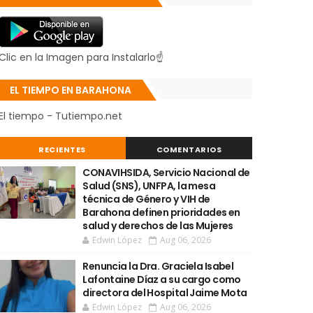
Clic en la Imagen para Instalarlo☝
EL TIEMPO EN BARAHONA
El tiempo - Tutiempo.net
RECIENTES
COMENTARIOS
CONAVIHSIDA, Servicio Nacional de
Salud (SNS), UNFPA, la mesa
técnica de Género y VIH de
Barahona definen prioridades en
salud y derechos de las Mujeres
Edwin López
Aug 06, 2026
Renuncia la Dra. Graciela Isabel
Lafontaine Díaz a su cargo como
directora del Hospital Jaime Mota
Edwin López
Aug 06, 2026