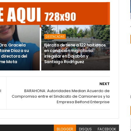
DESTACADAS
Dra. Graciela
Ejército detiene a 122 haitianos
taine Díaz a su
en condición migratoria
directora del
irregular en Dajabón y
ime Mota
Santiago Rodríguez
NEXT
l
BARAHONA: Autoridades Median Acuerdo de
Compromiso entre el Sindicato de Camioneros y la
Empresa Belfond Enterprise
BLOGGER
DISQUS
FACEBOOK