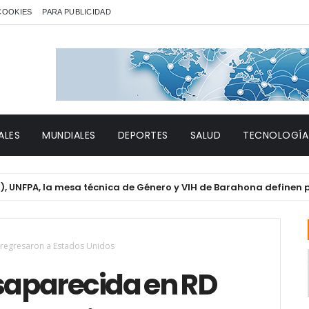
 COOKIES
PARA PUBLICIDAD
ALES
MUNDIALES
DEPORTES
SALUD
TECNOLOGÍA
, la mesa técnica de Género y VIH de Barahona definen priorida
 regresaron a Estados Unidos
esaparecida en RD