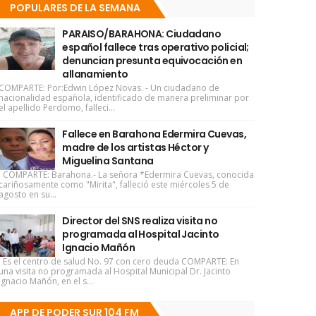
POPULARES DE LA SEMANA
PARAISO/BARAHONA: Ciudadano
español fallece tras operativo policial;
denuncian presunta equivocación en
allanamiento
COMPARTE: Por:Edwin López Novas. - Un ciudadano de
nacionalidad española, identificado de manera preliminar por
el apellido Perdomo, falleci...
Fallece en Barahona Edermira Cuevas,
madre de los artistas Héctor y
Miguelina Santana
COMPARTE: Barahona.- La señora *Edermira Cuevas, conocida
cariñosamente como "Mirita", falleció este miércoles 5 de
agosto en su...
Director del SNS realiza visita no
programada al Hospital Jacinto
Ignacio Mañón
Es el centro de salud No. 97 con cero deuda COMPARTE: En
una visita no programada al Hospital Municipal Dr. Jacinto
Ignacio Mañón, en el s...
APP DE PODER SUR 104 FM