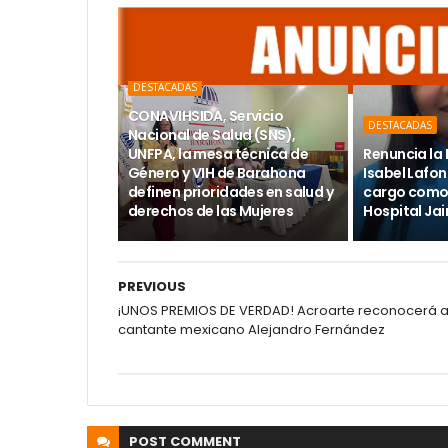
DESTACADAS
CONAVIHSIDA, Servicio
DESTACADAS
Nacional de Salud (SNS),
UNFPA, la mesa técnica de
Renuncia la 
Género y VIH de Barahona
Isabel Lafon
definen prioridades en salud y
cargo como 
derechos de las Mujeres
Hospital Ja
PREVIOUS
¡UNOS PREMIOS DE VERDAD! Acroarte reconocerá a
cantante mexicano Alejandro Fernández
POST
COMMENT