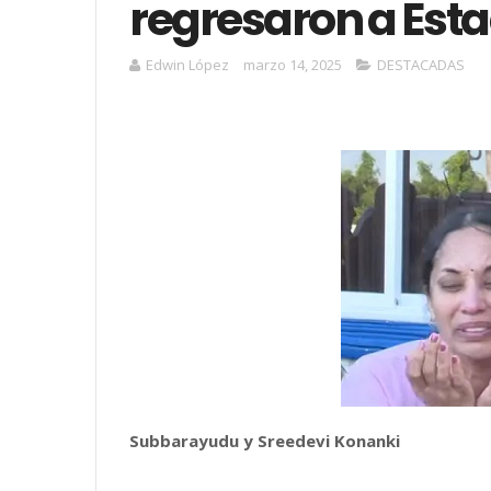
regresaron a Est
Edwin López
marzo 14, 2025
DESTACADAS
Subbarayudu y Sreedevi Konanki