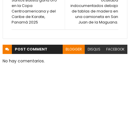
Santos Batista gana oro
ocultaba
en la Copa
indocumentados debajo
Centroamericana y del
de tablas de madera en
Caribe de Karate,
una camioneta en San
Panamá 2025
Juan de la Maguana.
POST
COMMENT
BLOGGER
DISQUS
FACEBOOK
No hay comentarios.