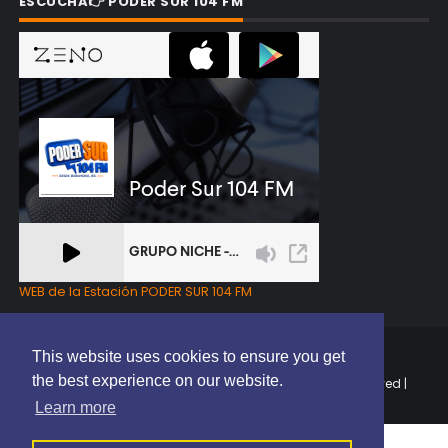
ESCUCHA👉 PODER SUR 104 FM
WEB de la Estación PODER SUR 104 FM
This website uses cookies to ensure you get
the best experience on our website.
Copyright © 2025 | EL PODER DEL SUR RD | All Rights Reserved |
Elaborado por
ThemeXpose
Learn more