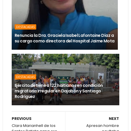
DESTACADAS
Renuncia la Dra. Graciela Isabel Lafontaine Díaz a
su cargo como directora del Hospital Jaime Mota
DESTACADAS
Ejército detiene a 122 haitianos en condición
migratoria irregular en Dajabón y Santiago
Rodríguez
PREVIOUS
NEXT
Clara Marianhell de los
Apresan hombre