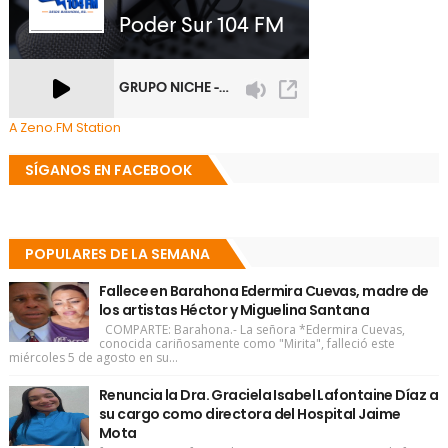
A Zeno.FM Station
SÍGANOS EN FACEBOOK
POPULARES DE LA SEMANA
Fallece en Barahona Edermira Cuevas, madre de
los artistas Héctor y Miguelina Santana
COMPARTE: Barahona.- La señora *Edermira Cuevas,
conocida cariñosamente como "Mirita", falleció este
miércoles 5 de agosto en su...
Renuncia la Dra. Graciela Isabel Lafontaine Díaz a
su cargo como directora del Hospital Jaime
Mota