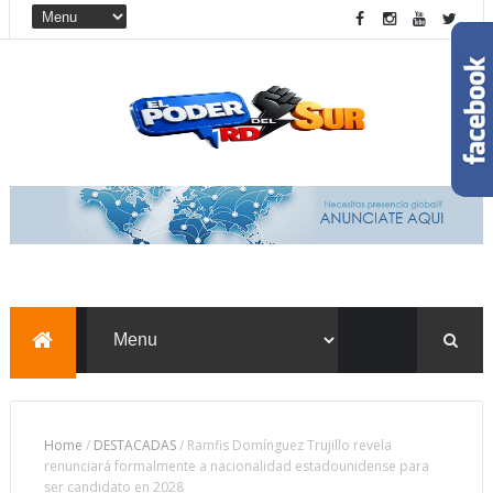
Home
/
DESTACADAS
/
Ramfis Domínguez Trujillo revela
renunciará formalmente a nacionalidad estadounidense para
ser candidato en 2028