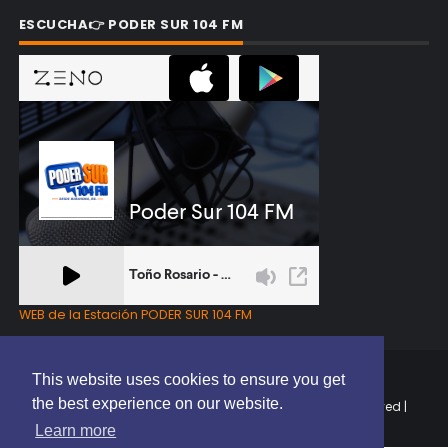
ESCUCHA👉 PODER SUR 104 FM
WEB de la Estación PODER SUR 104 FM
This website uses cookies to ensure you get
the best experience on our website.
Copyright © 2025 | EL PODER DEL SUR RD | All Rights Reserved |
Elaborado por
ThemeXpose
Learn more