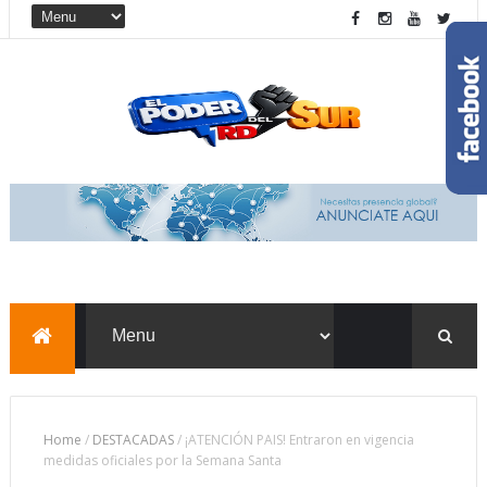
Home
/
DESTACADAS
/
¡ATENCIÓN PAIS! Entraron en vigencia
medidas oficiales por la Semana Santa