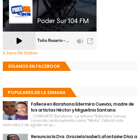
A Zeno.FM Station
SÍGANOS EN FACEBOOK
POPULARES DE LA SEMANA
Fallece en Barahona Edermira Cuevas, madre de
los artistas Héctor y Miguelina Santana
COMPARTE: Barahona.- La señora *Edermira Cuevas,
conocida cariñosamente como "Mirita", falleció este
miércoles 5 de agosto en su...
Renuncia la Dra. Graciela Isabel Lafontaine Díaz a