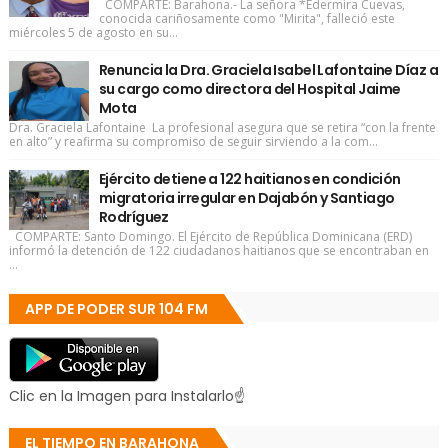
COMPARTE: Barahona.- La señora *Edermira Cuevas,
conocida cariñosamente como "Mirita", falleció este
miércoles 5 de agosto en su...
Renuncia la Dra. Graciela Isabel Lafontaine Díaz a
su cargo como directora del Hospital Jaime
Mota
Dra. Graciela Lafontaine La profesional asegura que se retira “con la frente
en alto” y reafirma su compromiso de seguir sirviendo a la com...
Ejército detiene a 122 haitianos en condición
migratoria irregular en Dajabón y Santiago
Rodríguez
COMPARTE: Santo Domingo. El Ejército de República Dominicana (ERD)
informó la detención de 122 ciudadanos haitianos que se encontraban en
...
APP DE PODER SUR 104 FM
Clic en la Imagen para Instalarlo☝
EL TIEMPO EN BARAHONA