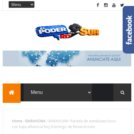
Home
/
BARAHONA
/
BARAHONA: Parada de autobuses lucio
con baja afluencia hoy Domingo de Resurrección