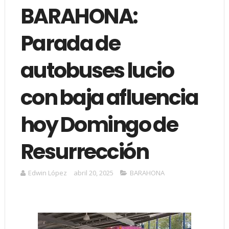
BARAHONA:
Parada de
autobuses lucio
con baja afluencia
hoy Domingo de
Resurrección
Edwin López
abril 20, 2025
BARAHONA