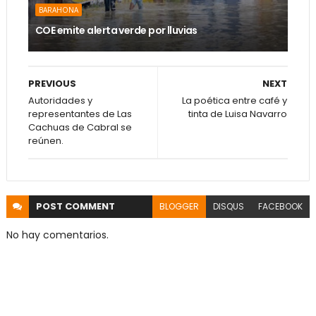
BARAHONA
COE emite alerta verde por lluvias
PREVIOUS
NEXT
Autoridades y
La poética entre café y
representantes de Las
tinta de Luisa Navarro
Cachuas de Cabral se
reúnen.
POST
COMMENT
BLOGGER
DISQUS
FACEBOOK
No hay comentarios.