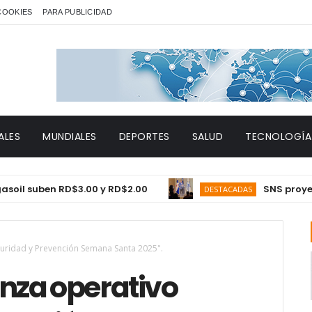
 COOKIES
PARA PUBLICIDAD
ALES
MUNDIALES
DEPORTES
SALUD
TECNOLOGÍA
uben RD$3.00 y RD$2.00
SNS proyecta 150
DESTACADAS
uridad y Prevención Semana Santa 2025".
nza operativo