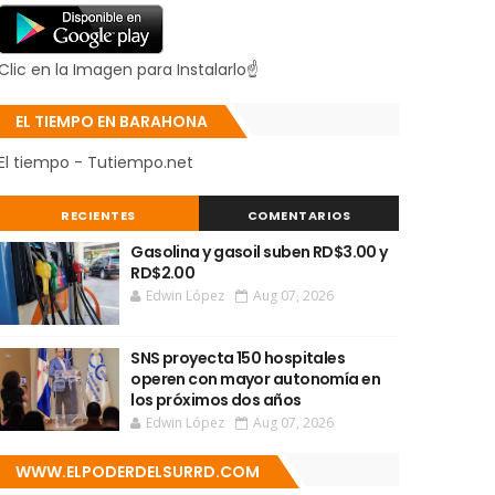
Clic en la Imagen para Instalarlo☝
EL TIEMPO EN BARAHONA
El tiempo - Tutiempo.net
RECIENTES
COMENTARIOS
Gasolina y gasoil suben RD$3.00 y
RD$2.00
Edwin López
Aug 07, 2026
SNS proyecta 150 hospitales
operen con mayor autonomía en
los próximos dos años
Edwin López
Aug 07, 2026
WWW.ELPODERDELSURRD.COM