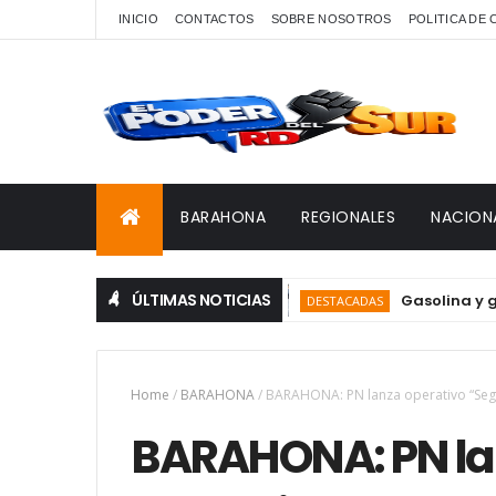
INICIO
CONTACTOS
SOBRE NOSOTROS
POLITICA DE
BARAHONA
REGIONALES
NACION
ÚLTIMAS NOTICIAS
Gasolina y gasoil s
DESTACADAS
Home
/
BARAHONA
/
BARAHONA: PN lanza operativo “Seg
BARAHONA: PN la