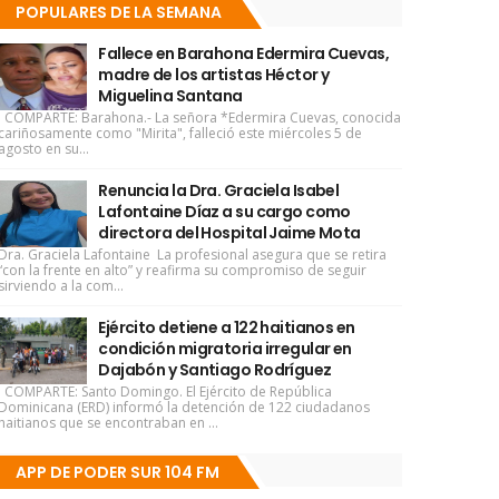
POPULARES DE LA SEMANA
Fallece en Barahona Edermira Cuevas,
madre de los artistas Héctor y
Miguelina Santana
COMPARTE: Barahona.- La señora *Edermira Cuevas, conocida
cariñosamente como "Mirita", falleció este miércoles 5 de
agosto en su...
Renuncia la Dra. Graciela Isabel
Lafontaine Díaz a su cargo como
directora del Hospital Jaime Mota
Dra. Graciela Lafontaine La profesional asegura que se retira
“con la frente en alto” y reafirma su compromiso de seguir
sirviendo a la com...
Ejército detiene a 122 haitianos en
condición migratoria irregular en
Dajabón y Santiago Rodríguez
COMPARTE: Santo Domingo. El Ejército de República
Dominicana (ERD) informó la detención de 122 ciudadanos
haitianos que se encontraban en ...
APP DE PODER SUR 104 FM