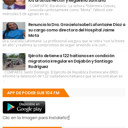
los artistas Héctor y Miguelina Santana
COMPARTE: Barahona.- La señora *Edermira Cuevas,
conocida cariñosamente como "Mirita", falleció este
miércoles 5 de agosto en su...
Renuncia la Dra. Graciela Isabel Lafontaine Díaz a
su cargo como directora del Hospital Jaime
Mota
Dra. Graciela Lafontaine La profesional asegura que se retira “con la frente
en alto” y reafirma su compromiso de seguir sirviendo a la com...
Ejército detiene a 122 haitianos en condición
migratoria irregular en Dajabón y Santiago
Rodríguez
COMPARTE: Santo Domingo. El Ejército de República Dominicana (ERD)
informó la detención de 122 ciudadanos haitianos que se encontraban en
...
APP DE PODER SUR 104 FM
Clic en la Imagen para Instalarlo☝