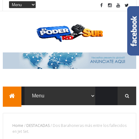
Home
/
DESTACADAS
/
Dos Barahoneras más entre los fallecidos
en Jet Set.