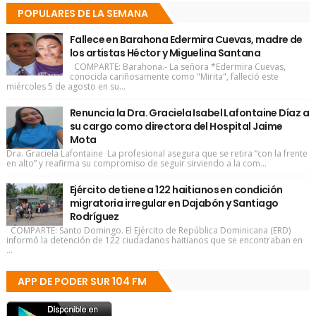
POPULARES DE LA SEMANA
Fallece en Barahona Edermira Cuevas, madre de
los artistas Héctor y Miguelina Santana
COMPARTE: Barahona.- La señora *Edermira Cuevas,
conocida cariñosamente como "Mirita", falleció este
miércoles 5 de agosto en su...
Renuncia la Dra. Graciela Isabel Lafontaine Díaz a
su cargo como directora del Hospital Jaime
Mota
Dra. Graciela Lafontaine La profesional asegura que se retira “con la frente
en alto” y reafirma su compromiso de seguir sirviendo a la com...
Ejército detiene a 122 haitianos en condición
migratoria irregular en Dajabón y Santiago
Rodríguez
COMPARTE: Santo Domingo. El Ejército de República Dominicana (ERD)
informó la detención de 122 ciudadanos haitianos que se encontraban en
...
APP DE PODER SUR 104 FM