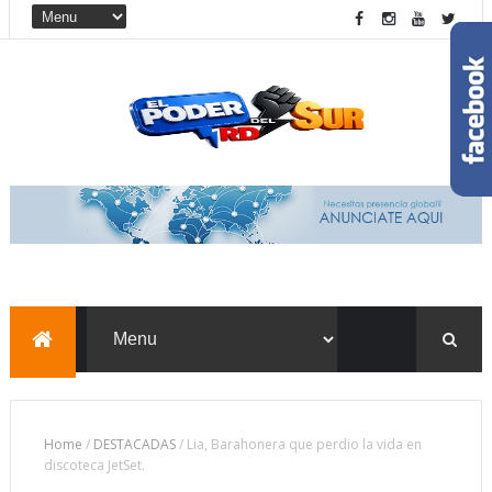
Home
/
DESTACADAS
/
Lia, Barahonera que perdio la vida en
discoteca JetSet.