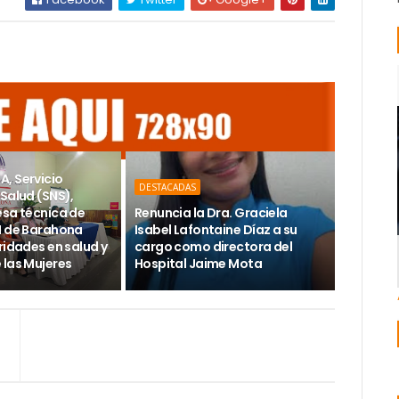
, Servicio
DESTACADAS
Salud (SNS),
esa técnica de
Renuncia la Dra. Graciela
H de Barahona
Isabel Lafontaine Díaz a su
ridades en salud y
cargo como directora del
 las Mujeres
Hospital Jaime Mota