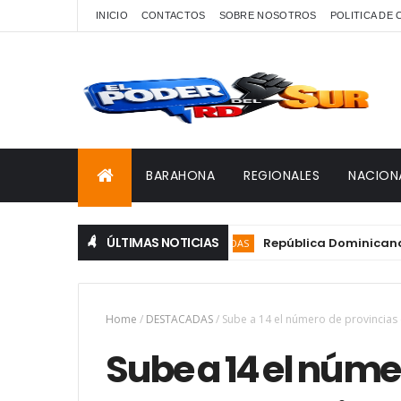
INICIO
CONTACTOS
SOBRE NOSOTROS
POLITICA DE
BARAHONA
REGIONALES
NACION
ÚLTIMAS NOTICIAS
República Dominicana tiene s
DESTACADAS
Home
/
DESTACADAS
/
Sube a 14 el número de provincias e
Sube a 14 el núme