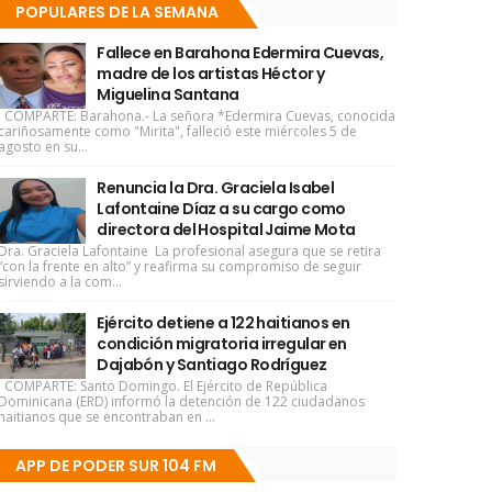
POPULARES DE LA SEMANA
Fallece en Barahona Edermira Cuevas,
madre de los artistas Héctor y
Miguelina Santana
COMPARTE: Barahona.- La señora *Edermira Cuevas, conocida
cariñosamente como "Mirita", falleció este miércoles 5 de
agosto en su...
Renuncia la Dra. Graciela Isabel
Lafontaine Díaz a su cargo como
directora del Hospital Jaime Mota
Dra. Graciela Lafontaine La profesional asegura que se retira
“con la frente en alto” y reafirma su compromiso de seguir
sirviendo a la com...
Ejército detiene a 122 haitianos en
condición migratoria irregular en
Dajabón y Santiago Rodríguez
COMPARTE: Santo Domingo. El Ejército de República
Dominicana (ERD) informó la detención de 122 ciudadanos
haitianos que se encontraban en ...
APP DE PODER SUR 104 FM