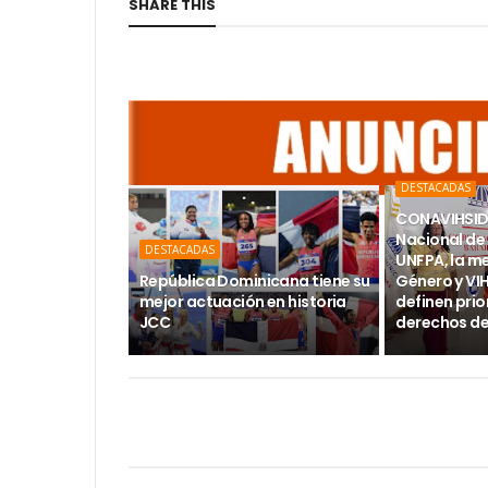
SHARE THIS
DESTACADAS
CONAVIHSIDA
Nacional de 
DESTACADAS
UNFPA, la m
República Dominicana tiene su
Género y VI
mejor actuación en historia
definen prio
JCC
derechos de