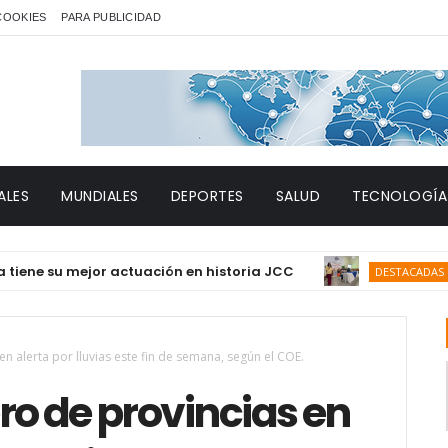
 COOKIES
PARA PUBLICIDAD
ALES
MUNDIALES
DEPORTES
SALUD
TECNOLOGÍA
u mejor actuación en historia JCC
CONAV
DESTACADAS
n alerta por lluvias este fin de semana, según el COE.
ro de provincias en