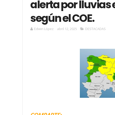
alerta por lluvias
según el COE.
Edwin López
abril 12, 2025
DESTACADAS