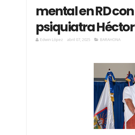
mental en RD con
psiquiatra Héctor
Edwin López
abril 07, 2025
BARAHONA