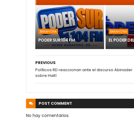
BARAHONA
BARAHONA
PODER SUR 104 FM
EL PODER DE
PREVIOUS
Políticos RD reaccionan ante el discurso Abinader
sobre Haitì
POST
COMMENT
No hay comentarios.