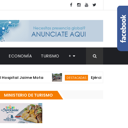
ECONOMÍA
TURISMO
+
tal Jaime Mota
Ejército detiene a 122 ha
DESTACADAS
MINISTERIO DE TURISMO