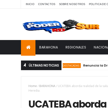
INICIO
CONTACTOS
SOBRE NOSOTROS
POLITICA DE
BARAHONA
REGIONALES
NACION
ÚLTIMAS NOTICIAS
Renuncia la Dra. Grac
DESTACADAS
Home
/
BARAHONA
/
UCATEBA aborda realidad de la salu
Heredia.
UCATEBA aborda r