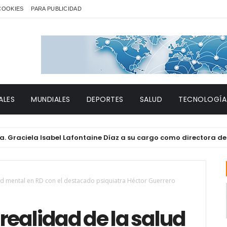
 COOKIES
PARA PUBLICIDAD
ALES
MUNDIALES
DEPORTES
SALUD
TECNOLOGÍA
iela Isabel Lafontaine Díaz a su cargo como directora del Hospi
d mental en RD con el destacado psiquiatra Héctor Guerrero
ealidad de la salud