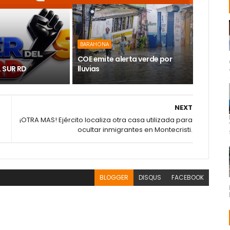
BARAHONA
COE emite alerta verde por
L SUR RD
lluvias
NEXT
¡OTRA MAS! Ejército localiza otra casa utilizada para
ocultar inmigrantes en Montecristi.
BLOGGER
DISQUS
FACEBOOK