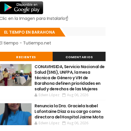
Clic en la Imagen para Instalarlo☝
EL TIEMPO EN BARAHONA
El tiempo - Tutiempo.net
RECIENTES
COMENTARIOS
CONAVIHSIDA, Servicio Nacional de
Salud (SNS), UNFPA, la mesa
técnica de Género y VIH de
Barahona definen prioridades en
salud y derechos de las Mujeres
Edwin López
Aug 06, 2026
Renuncia la Dra. Graciela Isabel
Lafontaine Díaz a su cargo como
directora del Hospital Jaime Mota
Edwin López
Aug 06, 2026