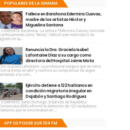
POPULARES DE LA SEMANA
Fallece en Barahona Edermira Cuevas,
madre de los artistas Héctor y
Miguelina Santana
COMPARTE: Barahona.- La señora *Edermira Cuevas, conocida
cariñosamente como "Mirita", falleció este miércoles 5 de
agosto en su...
Renuncia la Dra. Graciela Isabel
Lafontaine Díaz a su cargo como
directora del Hospital Jaime Mota
Dra. Graciela Lafontaine La profesional asegura que se retira
“con la frente en alto” y reafirma su compromiso de seguir
sirviendo a la com...
Ejército detiene a 122 haitianos en
condición migratoria irregular en
Dajabón y Santiago Rodríguez
COMPARTE: Santo Domingo. El Ejército de República
Dominicana (ERD) informó la detención de 122 ciudadanos
haitianos que se encontraban en ...
APP DE PODER SUR 104 FM