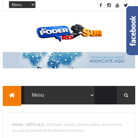
Home
/
ARTICULO
/
El Estado Social y Democrático de Derecho
en una sociedad de Barberías nocturnas.