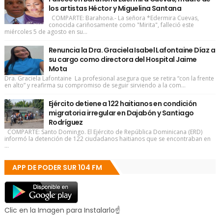
los artistas Héctor y Miguelina Santana
COMPARTE: Barahona.- La señora *Edermira Cuevas,
conocida cariñosamente como "Mirita", falleció este
miércoles 5 de agosto en su...
Renuncia la Dra. Graciela Isabel Lafontaine Díaz a
su cargo como directora del Hospital Jaime
Mota
Dra. Graciela Lafontaine La profesional asegura que se retira “con la frente
en alto” y reafirma su compromiso de seguir sirviendo a la com...
Ejército detiene a 122 haitianos en condición
migratoria irregular en Dajabón y Santiago
Rodríguez
COMPARTE: Santo Domingo. El Ejército de República Dominicana (ERD)
informó la detención de 122 ciudadanos haitianos que se encontraban en
...
APP DE PODER SUR 104 FM
Clic en la Imagen para Instalarlo☝