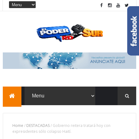
Home
/
DESTACADAS
/
Gobierno reitera tratará hoy con
expresidentes sólo colapso Haití.