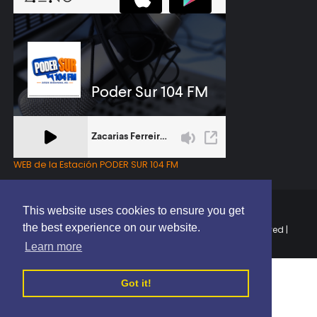
WEB de la Estación PODER SUR 104 FM
This website uses cookies to ensure you get
the best experience on our website.
Copyright © 2025 | EL PODER DEL SUR RD | All Rights Reserved |
Elaborado por
ThemeXpose
Learn more
Got it!