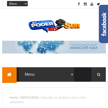
Home
/
DESTACADAS
/
Abinader ve sargazo como crisis
ambiental