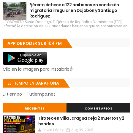
Ejército detiene a 122 haitianos en condición
migratoria irregular en Dajabón y Santiago
Rodríguez
COMPARTE: Santo Domingo. El Ejército de República Dominicana (ERD)
informó la detención de 122 ciudadanos haitianos que se encontraban en
...
APP DE PODER SUR 104 FM
Clic en la Imagen para Instalarlo☝
EL TIEMPO EN BARAHONA
El tiempo - Tutiempo.net
RECIENTES
COMENTARIOS
Tiroteo en Villa Jaragua deja 2 muertos y 2
heridos
Edwin López
Aug 08, 2026