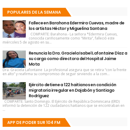
POPULARES DE LA SEMANA
Fallece en Barahona Edermira Cuevas, madre de
los artistas Héctor y Miguelina Santana
COMPARTE: Barahona.- La señora *Edermira Cuevas,
conocida cariñosamente como "Mirita", falleció este
miércoles 5 de agosto en su...
Renuncia la Dra. Graciela Isabel Lafontaine Díaz a
su cargo como directora del Hospital Jaime
Mota
Dra. Graciela Lafontaine La profesional asegura que se retira “con la frente
en alto” y reafirma su compromiso de seguir sirviendo a la com...
Ejército detiene a 122 haitianos en condición
migratoria irregular en Dajabón y Santiago
Rodríguez
COMPARTE: Santo Domingo. El Ejército de República Dominicana (ERD)
informó la detención de 122 ciudadanos haitianos que se encontraban en
...
APP DE PODER SUR 104 FM