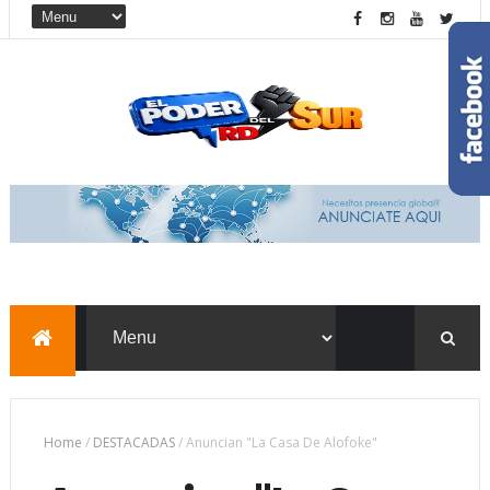
Home
/
DESTACADAS
/
Anuncian "La Casa De Alofoke"