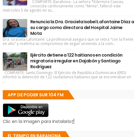
COMPARTE: Barahona.- La señora *Edermira Cuevas,
conocida cariñosamente como "Mirita", falleció este
miércoles 5 de agosto en su...
Renuncia la Dra. Graciela Isabel Lafontaine Díaz a
su cargo como directora del Hospital Jaime
Mota
Dra. Graciela Lafontaine La profesional asegura que se retira “con la frente
en alto” y reafirma su compromiso de seguir sirviendo a la com...
Ejército detiene a 122 haitianos en condición
migratoria irregular en Dajabón y Santiago
Rodríguez
COMPARTE: Santo Domingo. El Ejército de República Dominicana (ERD)
informó la detención de 122 ciudadanos haitianos que se encontraban en
...
APP DE PODER SUR 104 FM
Clic en la Imagen para Instalarlo☝
EL TIEMPO EN BARAHONA