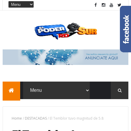
Home
/
DESTACADAS
/
El Temblor tuvo magnitud de 5.8