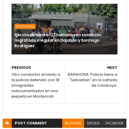
DESTACADAS
Ejército detiene a 122 haitianos en condición
migratoria irregular en Dajabón y Santiago
Rodríguez
PREVIOUS
NEXT
Otro conductor enviado a
BARAHONA: Policía hiere a
la justicia detenido con 18
"Sebastian" en la cañada
inmigrantes
de Camboya.
indocumentados en una
jeepeta en Montecristi
POST
COMMENT
BLOGGER
DISQUS
FACEBOOK