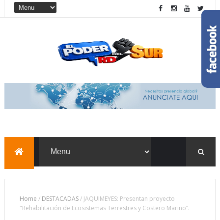
Home
/
DESTACADAS
/
JAQUIMEYES: Presentan proyecto
"Rehabilitación de Ecosistemas Terrestres y Costero Marino”.