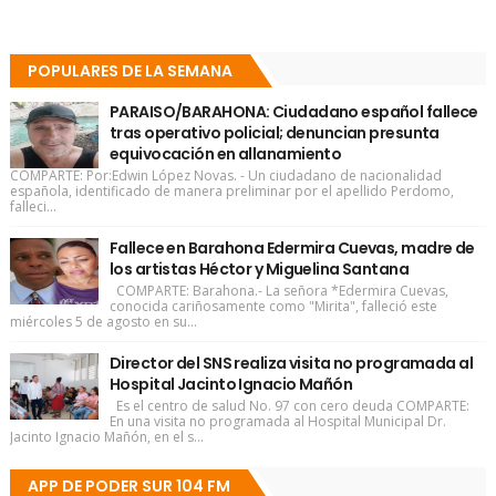
POPULARES DE LA SEMANA
PARAISO/BARAHONA: Ciudadano español fallece
tras operativo policial; denuncian presunta
equivocación en allanamiento
COMPARTE: Por:Edwin López Novas. - Un ciudadano de nacionalidad
española, identificado de manera preliminar por el apellido Perdomo,
falleci...
Fallece en Barahona Edermira Cuevas, madre de
los artistas Héctor y Miguelina Santana
COMPARTE: Barahona.- La señora *Edermira Cuevas,
conocida cariñosamente como "Mirita", falleció este
miércoles 5 de agosto en su...
Director del SNS realiza visita no programada al
Hospital Jacinto Ignacio Mañón
Es el centro de salud No. 97 con cero deuda COMPARTE:
En una visita no programada al Hospital Municipal Dr.
Jacinto Ignacio Mañón, en el s...
APP DE PODER SUR 104 FM