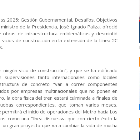
ess 2025: Gestión Gubernamental, Desafíos, Objetivos
inistro de la Presidencia, José Ignacio Paliza, ofreció
de obras de infraestructura emblemáticas y desmintió
icios de construcción en la extensión de la Línea 2C
s.
 ningún vicio de construcción", y que se ha edificado
s supervisiones tanto internacionales como locales
estructura de concreto "van a correr componentes
ruidos por empresas multinacionales que no ponen en
o, la obra física del tren estará culminada a finales de
pruebas correspondientes, que toman varios meses,
 permitirá el inicio de operaciones del Metro hacia Los
icios como una "línea discursiva que con cierto éxito la
r un gran proyecto que va a cambiar la vida de mucha