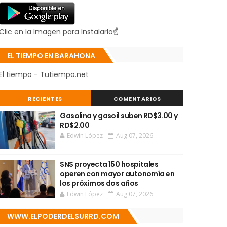
Clic en la Imagen para Instalarlo☝
EL TIEMPO EN BARAHONA
El tiempo - Tutiempo.net
RECIENTES
COMENTARIOS
Gasolina y gasoil suben RD$3.00 y
RD$2.00
Edwin López
Aug 07, 2026
SNS proyecta 150 hospitales
operen con mayor autonomía en
los próximos dos años
Edwin López
Aug 07, 2026
WWW.ELPODERDELSURRD.COM