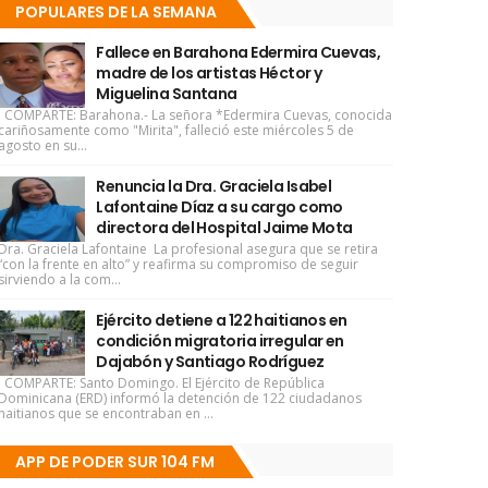
POPULARES DE LA SEMANA
Fallece en Barahona Edermira Cuevas,
madre de los artistas Héctor y
Miguelina Santana
COMPARTE: Barahona.- La señora *Edermira Cuevas, conocida
cariñosamente como "Mirita", falleció este miércoles 5 de
agosto en su...
Renuncia la Dra. Graciela Isabel
Lafontaine Díaz a su cargo como
directora del Hospital Jaime Mota
Dra. Graciela Lafontaine La profesional asegura que se retira
“con la frente en alto” y reafirma su compromiso de seguir
sirviendo a la com...
Ejército detiene a 122 haitianos en
condición migratoria irregular en
Dajabón y Santiago Rodríguez
COMPARTE: Santo Domingo. El Ejército de República
Dominicana (ERD) informó la detención de 122 ciudadanos
haitianos que se encontraban en ...
APP DE PODER SUR 104 FM