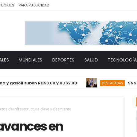
 COOKIES
PARA PUBLICIDAD
ALES
MUNDIALES
DEPORTES
SALUD
TECNOLOGÍA
soil suben RD$3.00 y RD$2.00
SNS proyect
DESTACADAS
tos deiInfraestructura clave y desmiente
 avances en