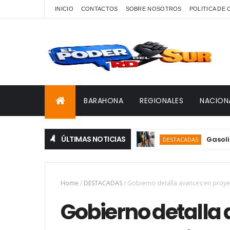
INICIO
CONTACTOS
SOBRE NOSOTROS
POLITICA DE
BARAHONA
REGIONALES
NACION
ÚLTIMAS NOTICIAS
Gasolina y ga
DESTACADAS
Home
/
DESTACADAS
/
Gobierno detalla avances en proyec
Gobierno detalla