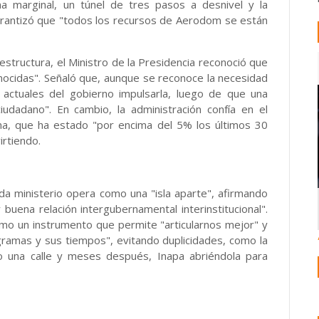
na marginal, un túnel de tres pasos a desnivel y la
garantizó que "todos los recursos de Aerodom se están
estructura, el Ministro de la Presidencia reconoció que
onocidas". Señaló que, aunque se reconoce la necesidad
 actuales del gobierno impulsarla, luego de que una
udadano". En cambio, la administración confía en el
na, que ha estado "por encima del 5% los últimos 30
irtiendo.
da ministerio opera como una "isla aparte", afirmando
buena relación intergubernamental interinstitucional".
omo un instrumento que permite "articularnos mejor" y
ogramas y sus tiempos", evitando duplicidades, como la
do una calle y meses después, Inapa abriéndola para