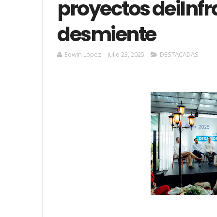
proyectos deiInfr
desmiente
Edwin López
julio 23, 2025
DESTACADAS