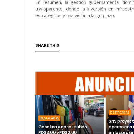
En resumen, la gestión gubernamental domi
transparente, donde la inversión en infraest
estratégicos y una visión a largo plazo.
SHARE THIS
DESTACADAS
DESTACADAS
SNS proyect
Gasolina y gasoil suben
operen con
RD$3.00 y RD$2.00
en los próx