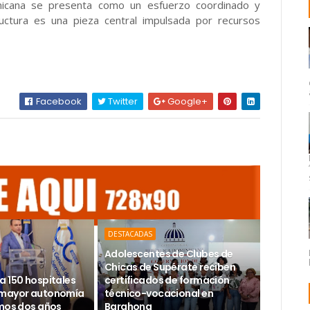
nicana se presenta como un esfuerzo coordinado y
ructura es una pieza central impulsada por recursos
Facebook
Twitter
Google+
DESTACADAS
Adolescentes de Clubes de
Chicas de Supérate reciben
a 150 hospitales
certificados de formación
 mayor autonomía
técnico-vocacional en
imos dos años
Barahona