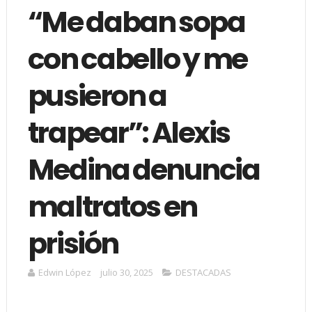
“Me daban sopa
con cabello y me
pusieron a
trapear”: Alexis
Medina denuncia
maltratos en
prisión
Edwin López
julio 30, 2025
DESTACADAS