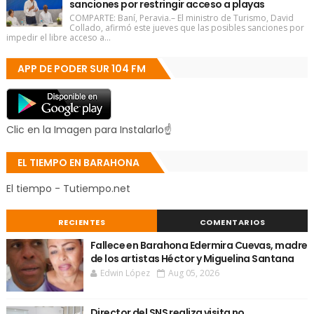
sanciones por restringir acceso a playas
COMPARTE: Baní, Peravia.– El ministro de Turismo, David
Collado, afirmó este jueves que las posibles sanciones por
impedir el libre acceso a...
APP DE PODER SUR 104 FM
Clic en la Imagen para Instalarlo☝
EL TIEMPO EN BARAHONA
El tiempo - Tutiempo.net
RECIENTES
COMENTARIOS
Fallece en Barahona Edermira Cuevas, madre
de los artistas Héctor y Miguelina Santana
Edwin López
Aug 05, 2026
Director del SNS realiza visita no