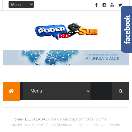
Home
/
DESTACADAS
/
“Me daban sopa con cabello y me
pusieron a trapear”: Alexis Medina denuncia maltratos en prisión