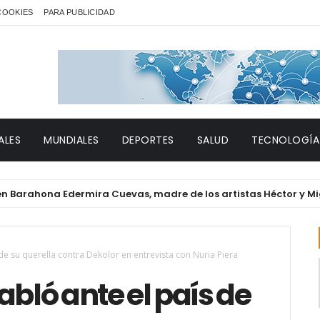
 COOKIES
PARA PUBLICIDAD
ALES
MUNDIALES
DEPORTES
SALUD
TECNOLOGÍA
hona Edermira Cuevas, madre de los artistas Héctor y Miguelin
de su querella contra Dekolor en entrevista con Nuria Piera
abló ante el país de