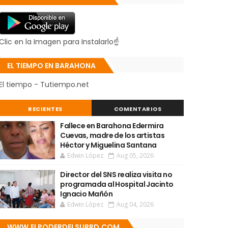
Clic en la Imagen para Instalarlo☝
EL TIEMPO EN BARAHONA
El tiempo - Tutiempo.net
RECIENTES
COMENTARIOS
Fallece en Barahona Edermira
Cuevas, madre de los artistas
Héctor y Miguelina Santana
Edwin López
Aug 05, 2026
Director del SNS realiza visita no
programada al Hospital Jacinto
Ignacio Mañón
Edwin López
Aug 04, 2026
WWW.ELPODERDELSURRD.COM