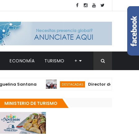
ECONOMÍA
TURISMO
+
a Santana
Director del SNS realiza visit
DESTACADAS
MINISTERIO DE TURISMO