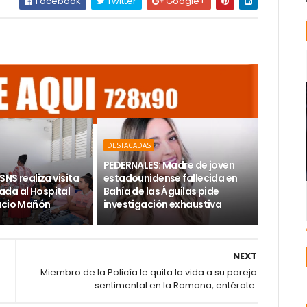
Facebook
Twitter
Google+
DESTACADAS
PEDERNALES: Madre de joven
SNS realiza visita
estadounidense fallecida en
da al Hospital
Bahía de las Águilas pide
acio Mañón
investigación exhaustiva
NEXT
Miembro de la Policía le quita la vida a su pareja
sentimental en la Romana, entérate.