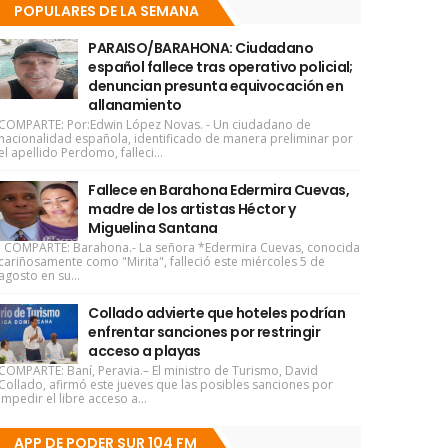
POPULARES DE LA SEMANA
PARAISO/BARAHONA: Ciudadano
español fallece tras operativo policial;
denuncian presunta equivocación en
allanamiento
COMPARTE: Por:Edwin López Novas. - Un ciudadano de
nacionalidad española, identificado de manera preliminar por
el apellido Perdomo, falleci...
Fallece en Barahona Edermira Cuevas,
madre de los artistas Héctor y
Miguelina Santana
COMPARTE: Barahona.- La señora *Edermira Cuevas, conocida
cariñosamente como "Mirita", falleció este miércoles 5 de
agosto en su...
Collado advierte que hoteles podrían
enfrentar sanciones por restringir
acceso a playas
COMPARTE: Baní, Peravia.– El ministro de Turismo, David
Collado, afirmó este jueves que las posibles sanciones por
impedir el libre acceso a...
APP DE PODER SUR 104 FM