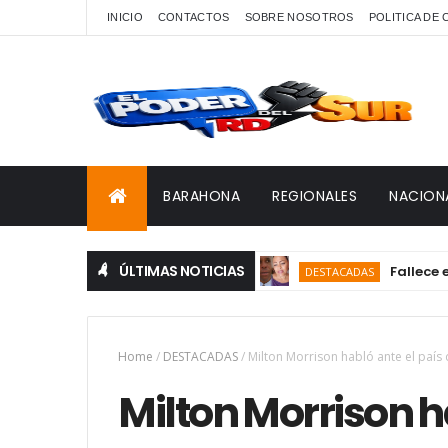
INICIO
CONTACTOS
SOBRE NOSOTROS
POLITICA DE
BARAHONA
REGIONALES
NACION
ÚLTIMAS NOTICIAS
Fallece en Bara
DESTACADAS
Home
/
DESTACADAS
/
Milton Morrison habló ante el país 
Milton Morrison h