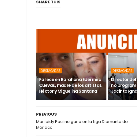
SHARE THIS
DESTACADAS
DESTACADAS
Fallece en Barahona Edermira
Director del 
Cuevas, madre de los artistas
no programa
Héctor y Miguelina Santana
Jacinto Ign
PREVIOUS
Marileidy Paulino gana en la Liga Diamante de
Mónaco