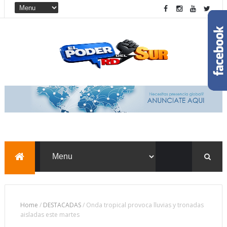
Home
/
DESTACADAS
/
Onda tropical provoca lluvias y tronadas
aisladas este martes