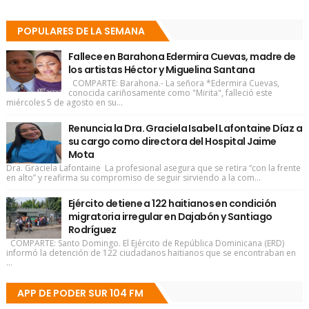
POPULARES DE LA SEMANA
Fallece en Barahona Edermira Cuevas, madre de
los artistas Héctor y Miguelina Santana
COMPARTE: Barahona.- La señora *Edermira Cuevas,
conocida cariñosamente como "Mirita", falleció este
miércoles 5 de agosto en su...
Renuncia la Dra. Graciela Isabel Lafontaine Díaz a
su cargo como directora del Hospital Jaime
Mota
Dra. Graciela Lafontaine La profesional asegura que se retira “con la frente
en alto” y reafirma su compromiso de seguir sirviendo a la com...
Ejército detiene a 122 haitianos en condición
migratoria irregular en Dajabón y Santiago
Rodríguez
COMPARTE: Santo Domingo. El Ejército de República Dominicana (ERD)
informó la detención de 122 ciudadanos haitianos que se encontraban en
...
APP DE PODER SUR 104 FM