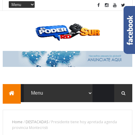
Home
/
DESTACADAS
/
Presidente tiene hoy apretada agenda
provincia Montecristi