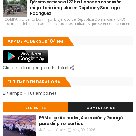
Ejército detiene a 122 haitianos en condición
migratoria irregular en Dajabón y Santiago
Rodríguez
COMPARTE: Santo Domingo. El Ejército de República Dominicana (ERD)
informó la detención de 122 ciudadanos haitianos que se encontraban en
...
APP DE PODER SUR 104 FM
Clic en la Imagen para Instalarlo☝
EL TIEMPO EN BARAHONA
El tiempo - Tutiempo.net
RECIENTES
COMENTARIOS
PRM elige Abinader, Ascención y Garrigó
para dirigir el partido
Edwin López
Aug 09, 2026