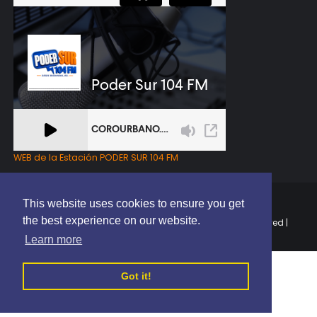
WEB de la Estación PODER SUR 104 FM
This website uses cookies to ensure you get
the best experience on our website.
Copyright © 2025 | EL PODER DEL SUR RD | All Rights Reserved |
Elaborado por
ThemeXpose
Learn more
Got it!