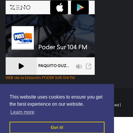
WEB de la Estación PODER SUR 104 FM
This website uses cookies to ensure you get
the best experience on our website.
Copyright © 2025 | EL PODER DEL SUR RD | All Rights Reserved |
Elaborado por
ThemeXpose
Learn more
Got it!