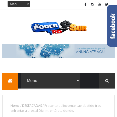
Home
/
DESTACADAS
/
Presunto delincuente cae abatido tras
enfrentar a tiros al Dicrim, entérate donde.