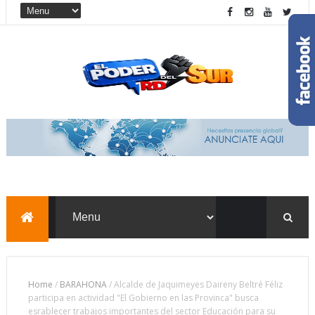
Home
/
BARAHONA
/
Alcalde de Jaquimeyes Daireny Beltré Féliz
participa en actividad "El Gobierno en las Provinca" busca
esrablecer trabajos importantes del sector Educación para su