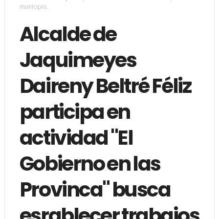
municipio.
Alcalde de
Jaquimeyes
Daireny Beltré Féliz
participa en
actividad "El
Gobierno en las
Provinca" busca
esrablecer trabajos