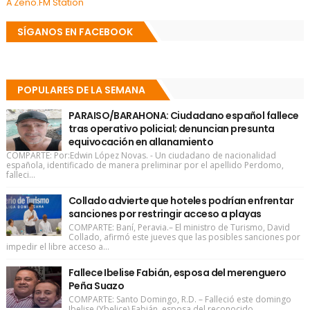
A Zeno.FM Station
SÍGANOS EN FACEBOOK
POPULARES DE LA SEMANA
PARAISO/BARAHONA: Ciudadano español fallece
tras operativo policial; denuncian presunta
equivocación en allanamiento
COMPARTE: Por:Edwin López Novas. - Un ciudadano de nacionalidad
española, identificado de manera preliminar por el apellido Perdomo,
falleci...
Collado advierte que hoteles podrían enfrentar
sanciones por restringir acceso a playas
COMPARTE: Baní, Peravia.– El ministro de Turismo, David
Collado, afirmó este jueves que las posibles sanciones por
impedir el libre acceso a...
Fallece Ibelise Fabián, esposa del merenguero
Peña Suazo
COMPARTE: Santo Domingo, R.D. – Falleció este domingo
Ibelise (Ybelice) Fabián, esposa del reconocido