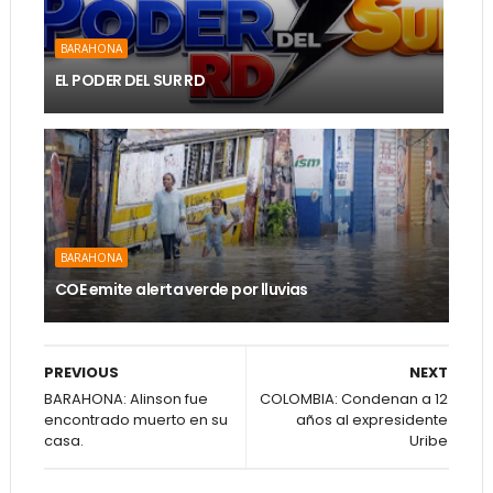
BARAHONA
EL PODER DEL SUR RD
BARAHONA
COE emite alerta verde por lluvias
PREVIOUS
NEXT
BARAHONA: Alinson fue
COLOMBIA: Condenan a 12
encontrado muerto en su
años al expresidente
casa.
Uribe