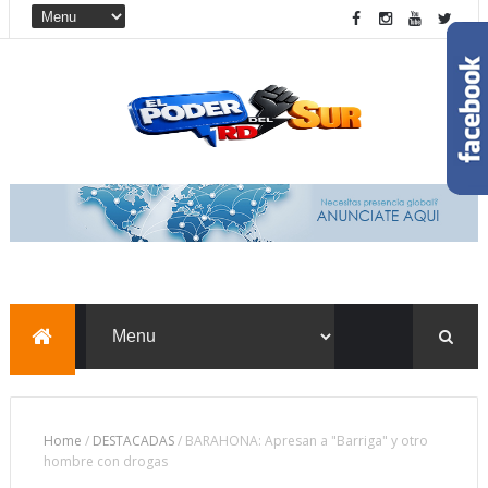
Home
/
DESTACADAS
/
BARAHONA: Apresan a "Barriga" y otro
hombre con drogas