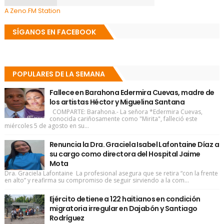
A Zeno.FM Station
SÍGANOS EN FACEBOOK
POPULARES DE LA SEMANA
Fallece en Barahona Edermira Cuevas, madre de
los artistas Héctor y Miguelina Santana
COMPARTE: Barahona.- La señora *Edermira Cuevas,
conocida cariñosamente como "Mirita", falleció este
miércoles 5 de agosto en su...
Renuncia la Dra. Graciela Isabel Lafontaine Díaz a
su cargo como directora del Hospital Jaime
Mota
Dra. Graciela Lafontaine La profesional asegura que se retira “con la frente
en alto” y reafirma su compromiso de seguir sirviendo a la com...
Ejército detiene a 122 haitianos en condición
migratoria irregular en Dajabón y Santiago
Rodríguez