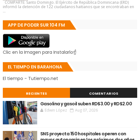
COMPARTE: Santo Domingo. El Ejército de República Dominicana (ERD)
informó la detención de 122 ciudadanos haitianos que se encontraban en
...
APP DE PODER SUR 104 FM
Clic en la Imagen para Instalarlo☝
EL TIEMPO EN BARAHONA
El tiempo - Tutiempo.net
RECIENTES
COMENTARIOS
Gasolina y gasoil suben RD$3.00 y RD$2.00
Edwin López
Aug 07, 2026
SNS proyecta 150 hospitales operen con
mayor autonomía en los próximos dos años