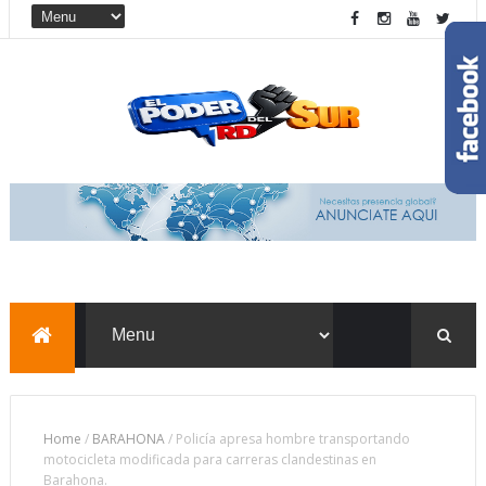
Home
/
BARAHONA
/
Policía apresa hombre transportando
motocicleta modificada para carreras clandestinas en
Barahona.