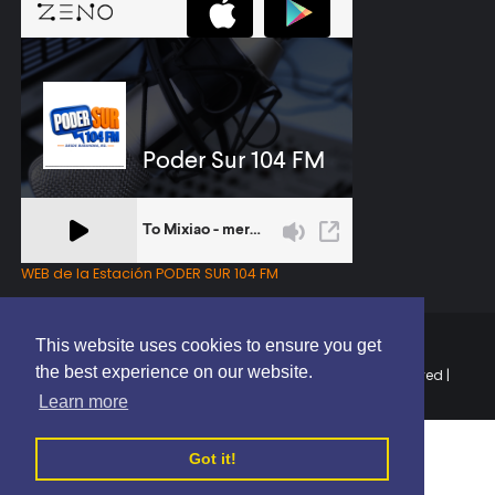
WEB de la Estación PODER SUR 104 FM
This website uses cookies to ensure you get
the best experience on our website.
Copyright © 2025 | EL PODER DEL SUR RD | All Rights Reserved |
Elaborado por
ThemeXpose
Learn more
Got it!