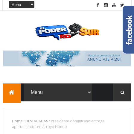
Home
/
DESTACADAS
/
Presidente dominicano entrega
apartamentos en Arroyo Hondo